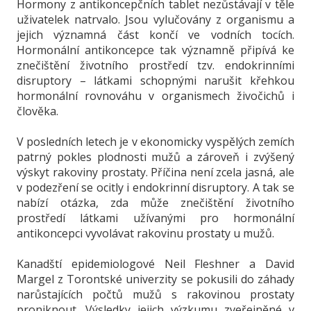
Hormony z antikoncepčních tablet nezůstávají v těle
uživatelek natrvalo. Jsou vylučovány z organismu a
jejich významná část končí ve vodních tocích.
Hormonální antikoncepce tak významně připívá ke
znečištění životního prostředí tzv. endokrinními
disruptory – látkami schopnými narušit křehkou
hormonální rovnováhu v organismech živočichů i
člověka.
V posledních letech je v ekonomicky vyspělých zemích
patrný pokles plodnosti mužů a zároveň i zvýšený
výskyt rakoviny prostaty. Příčina není zcela jasná, ale
v podezření se ocitly i endokrinní disruptory. A tak se
nabízí otázka, zda může znečištění životního
prostředí látkami užívanými pro hormonální
antikoncepci vyvolávat rakovinu prostaty u mužů.
Kanadští epidemiologové Neil Fleshner a David
Margel z Torontské univerzity se pokusili do záhady
narůstajících počtů mužů s rakovinou prostaty
proniknout. Výsledky jejich výzkumu zveřejněné v