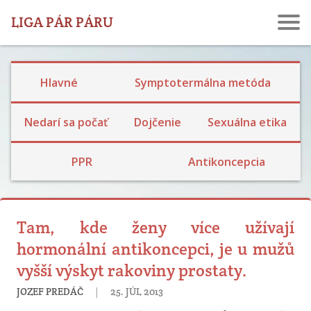
LIGA PÁR PÁRU
Hlavné
Symptotermálna metóda
Ekologické dojčenie
Dojčenie a návrat plodnosti
Laktačná kríza
Skúsenosti s dojčením
Nedarí sa počať
Dojčenie
Sexuálna etika
Rodina, prijatie detí a výchova
Bariérová a prerušovaný styk
Skúsenosti s hormonálkou a potratovou tabletkou
Skúsenosti so sterilizáciou
PPR
Antikoncepcia
Tam, kde ženy více užívají
hormonální antikoncepci, je u mužů
vyšší výskyt rakoviny prostaty.
|
JOZEF PREDÁČ
25. JÚL 2013