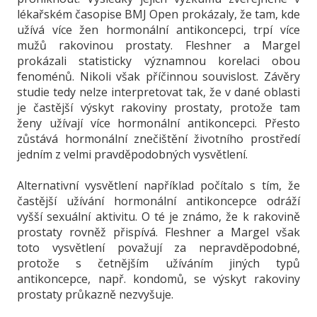
lékařském časopise BMJ Open prokázaly, že tam, kde
užívá více žen hormonální antikoncepci, trpí více
mužů rakovinou prostaty. Fleshner a Margel
prokázali statisticky významnou korelaci obou
fenoménů. Nikoli však příčinnou souvislost. Závěry
studie tedy nelze interpretovat tak, že v dané oblasti
je častější výskyt rakoviny prostaty, protože tam
ženy užívají více hormonální antikoncepci. Přesto
zůstává hormonální znečištění životního prostředí
jedním z velmi pravděpodobných vysvětlení.
Alternativní vysvětlení například počítalo s tím, že
častější užívání hormonální antikoncepce odráží
vyšší sexuální aktivitu. O té je známo, že k rakovině
prostaty rovněž přispívá. Fleshner a Margel však
toto vysvětlení považují za nepravděpodobné,
protože s četnějším užíváním jiných typů
antikoncepce, např. kondomů, se výskyt rakoviny
prostaty průkazně nezvyšuje.