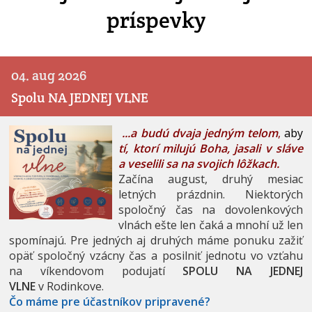
príspevky
04. aug 2026
Spolu NA JEDNEJ VLNE
...a budú dvaja jedným telom
,
aby
tí, ktorí milujú Boha, jasali v sláve
a veselili sa na svojich lôžkach.
Začína august, druhý mesiac
letných prázdnin. Niektorých
spoločný čas na dovolenkových
vlnách ešte len čaká a mnohí už len
spomínajú. Pre jedných aj druhých máme ponuku zažiť
opäť spoločný vzácny čas a posilniť jednotu vo vzťahu
na víkendovom podujatí
SPOLU NA JEDNEJ
VLNE
v Rodinkove.
Čo máme pre účastníkov pripravené?