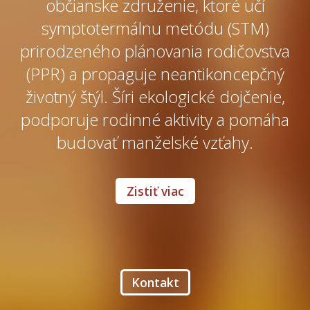
občianske združenie, ktoré učí
symptotermálnu metódu (STM)
prirodzeného plánovania rodičovstva
(PPR) a propaguje neantikoncepčný
životný štýl. Šíri ekologické dojčenie,
podporuje rodinné aktivity a pomáha
budovať manželské vzťahy.
Zistiť viac
Kontakt