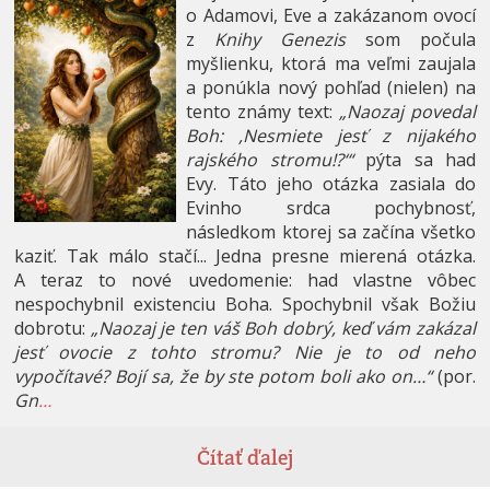
o Adamovi, Eve a zakázanom ovocí
z
Knihy Genezis
som počula
myšlienku, ktorá ma veľmi zaujala
a ponúkla nový pohľad (nielen) na
tento známy text:
„Naozaj povedal
Boh: ,Nesmiete jesť z nijakého
rajského stromu!?‘“
pýta sa had
Evy. Táto jeho otázka zasiala do
Evinho srdca pochybnosť,
následkom ktorej sa začína všetko
kaziť. Tak málo stačí... Jedna presne mierená otázka.
A teraz to nové uvedomenie: had vlastne vôbec
nespochybnil existenciu Boha. Spochybnil však Božiu
dobrotu:
„Naozaj je ten váš Boh dobrý, keď vám zakázal
jesť ovocie z tohto stromu? Nie je to od neho
vypočítavé? Bojí sa, že by ste potom boli ako on…“
(por.
Gn
…
Čítať ďalej