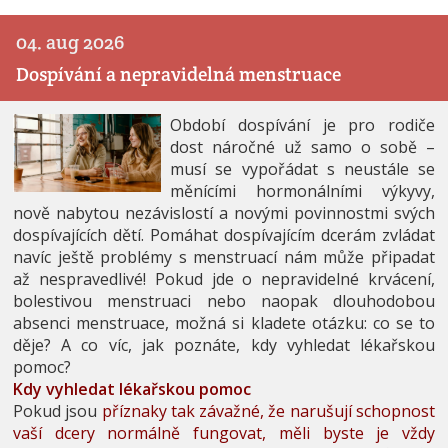
04. aug 2026
Dospívání a nepravidelná menstruace
Období dospívání je pro rodiče
dost náročné už samo o sobě –
musí se vypořádat s neustále se
měnícími hormonálními výkyvy,
nově nabytou nezávislostí a novými povinnostmi svých
dospívajících dětí. Pomáhat dospívajícím dcerám zvládat
navíc ještě problémy s menstruací nám může připadat
až nespravedlivé! Pokud jde o nepravidelné krvácení,
bolestivou menstruaci nebo naopak dlouhodobou
absenci menstruace, možná si kladete otázku: co se to
děje? A co víc, jak poznáte, kdy vyhledat lékařskou
pomoc?
Kdy vyhledat lékařskou pomoc
Pokud jsou
příznaky tak závažné, že narušují schopnost
vaší dcery normálně fungovat, měli byste je vždy