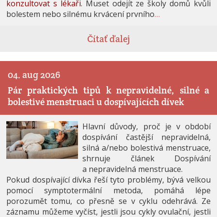
konzultovat s lékaři
. Muset odejít ze školy domů kvůli
bolestem nebo silnému krvácení prvního
…
Čítať ďalej
04. aug 2026
Pár praktických tipů k nepravidelné, silné a
bolestivé menstruaci u dospívajících dívek
Hlavní důvody, proč je v období
dospívání častější nepravidelná,
silná a/nebo bolestivá menstruace,
shrnuje článek Dospívání
a nepravidelná menstruace.
Pokud dospívající dívka řeší tyto problémy, bývá velkou
pomocí symptotermální metoda, pomáhá lépe
porozumět tomu, co přesně se v cyklu odehrává. Ze
záznamu můžeme vyčíst, jestli jsou cykly ovulační, jestli