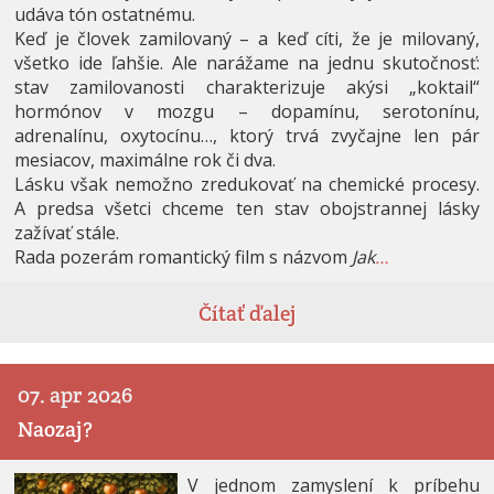
udáva tón ostatnému.
Keď je človek zamilovaný – a keď cíti, že je milovaný,
všetko ide ľahšie. Ale narážame na jednu skutočnosť:
stav zamilovanosti charakterizuje akýsi „koktail“
hormónov v mozgu – dopamínu, serotonínu,
adrenalínu, oxytocínu…, ktorý trvá zvyčajne len pár
mesiacov, maximálne rok či dva.
Lásku však nemožno zredukovať na chemické procesy.
A predsa všetci chce­me ten stav obojstrannej lásky
zažívať stále.
Rada pozerám romantický film s názvom
Jak
…
Čítať ďalej
07. apr 2026
Naozaj?
V jednom zamyslení k príbehu