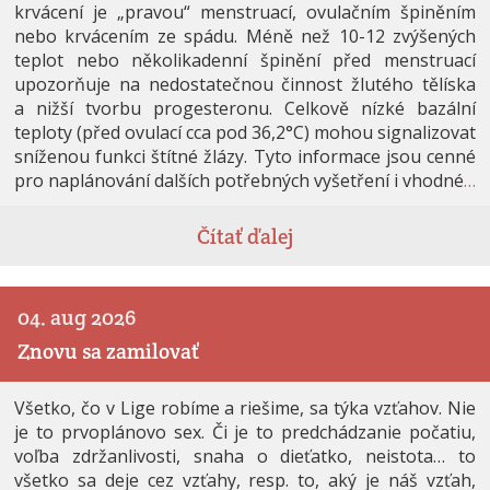
krvácení je „pravou“ menstruací, ovulačním špiněním
nebo krvácením ze spádu. Méně než 10-12 zvýšených
teplot nebo několikadenní špinění před menstruací
upozorňuje na nedostatečnou činnost žlutého tělíska
a nižší tvorbu progesteronu. Celkově nízké bazální
teploty (před ovulací cca pod 36,2°C) mohou signalizovat
sníženou funkci štítné žlázy. Tyto informace jsou cenné
pro naplánování dalších potřebných vyšetření i vhodné
…
Čítať ďalej
04. aug 2026
Znovu sa zamilovať
Všetko, čo v Lige robíme a riešime, sa týka vzťahov. Nie
je to prvoplánovo sex. Či je to predchádzanie počatiu,
voľba zdržanlivosti, snaha o dieťatko, neistota… to
všetko sa deje cez vzťahy, resp. to, aký je náš vzťah,