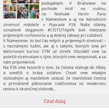
podujatiach. V Bratislave na
pochode
Hrdí na rodinu
,
na festivale
Verím Pane
v Námestove a aj na
Národnom
stretnutí mládeže v Poprade P26
. Naše stánky
označené sloganom #CISTOTAjeIN boli miestami
príjemných rozhovorov a aj dobrej zábavy pri súťažení.
V Námestove to bol čas milých a príjemných stretnutí –
s neznámymi ľuďmi, ale aj s takými, ktorých sme pri
lektorovaní kurzov STM už stretli. Obzvlášť sme sa
potešili stretnutiam s tými, ktorých sme nespoznali, a sa
nám pripomenuli.
Na P26 sme hovorili o tom, že čistota vťahuje do hĺbky
a svedčili o kráse vzťahov. Chceli sme mladým
slobodným aj manželom ukázať, že manželská čistota
a prirodzené plánovanie rodičovstva sú modernou
cestou k skutočnej slobode,
…
Čítať ďalej