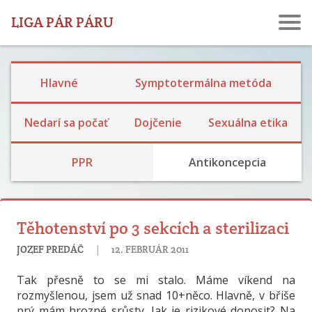
LIGA PÁR PÁRU
Hlavné
Symptotermálna metóda
Ekologické dojčenie
Dojčenie a návrat plodnosti
Laktačná kríza
Skúsenosti s dojčením
Nedarí sa počať
Dojčenie
Sexuálna etika
Rodina, prijatie detí a výchova
Bariérová a prerušovaný styk
Skúsenosti s hormonálkou a potratovou tabletkou
Skúsenosti so sterilizáciou
PPR
Antikoncepcia
Těhotenství po 3 sekcích a sterilizaci
|
JOZEF PREDÁČ
12. FEBRUÁR 2011
Tak přesně to se mi stalo. Máme víkend na
rozmyšlenou, jsem už snad 10+něco. Hlavně, v břiše
prý mám hrozné srůsty. Jak je rizikové donosit? Na