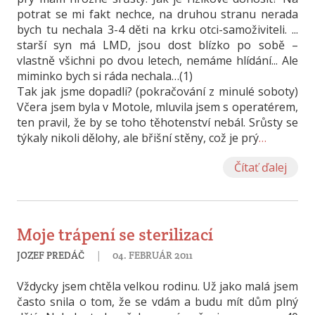
potrat se mi fakt nechce, na druhou stranu nerada
bych tu nechala 3-4 děti na krku otci-samoživiteli. ...
starší syn má LMD, jsou dost blízko po sobě –
vlastně všichni po dvou letech, nemáme hlídání... Ale
miminko bych si ráda nechala…(1)
Tak jak jsme dopadli? (pokračování z minulé soboty)
Včera jsem byla v Motole, mluvila jsem s operatérem,
ten pravil, že by se toho těhotenství nebál. Srůsty se
týkaly nikoli dělohy, ale břišní stěny, což je prý
…
Čítať ďalej
Moje trápení se sterilizací
|
JOZEF PREDÁČ
04. FEBRUÁR 2011
Vždycky jsem chtěla velkou rodinu. Už jako malá jsem
často snila o tom, že se vdám a budu mít dům plný