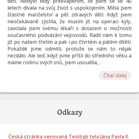
dětí. Nebylo tedy překvapením, že jsem se ve 40
letech dívala na svůj život s uspokojením. Měla jsem
šťastné manželství a pět zdravých dětí. Když jsem
neočekávaně zjistila, že musím jít na operaci kýly,
zavolala jsem svému lékaři s dotazem o možnosti
současného podvázání vejcovodů. Radil nám k tomu
již po našem třetím a pak i po čtvrtém a pátém dítěti.
Pokaždé jsme odmítli, protože se nám to nějak
nezdálo. Ale teď, když jsme přišli do středního věku a
máme rodinu svých snů, jsem usoudila,
…
Čítať ďalej
Odkazy
Česká stránka venovaná Teológii tela Jána Pavla II.