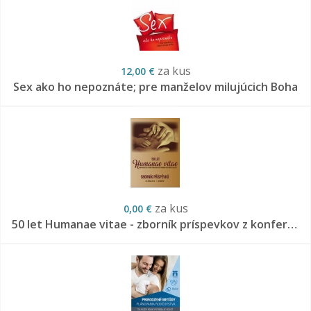
za kus
12,00 €
Sex ako ho nepoznáte; pre manželov milujúcich Boha
za kus
0,00 €
50 let Humanae vitae - zborník príspevkov z konferencie LPP v Kroměříži 20.10.2018