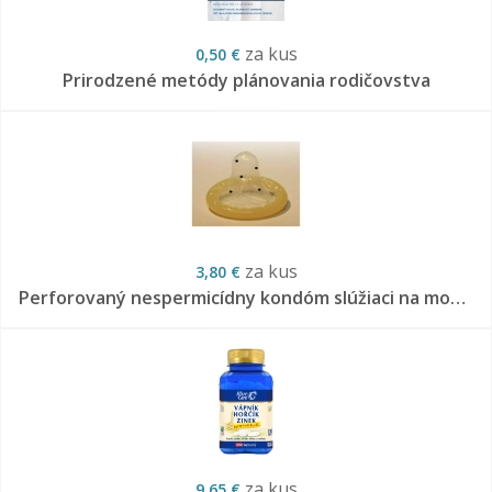
za kus
0,50 €
Prirodzené metódy plánovania rodičovstva
za kus
3,80 €
Perforovaný nespermicídny kondóm slúžiaci na morálne prijateľný odber vzorky spermií pre spermiogram
za kus
9,65 €