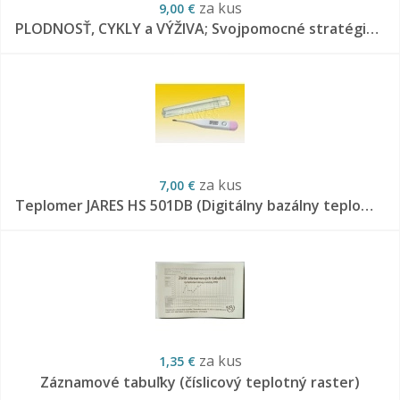
za kus
9,00 €
PLODNOSŤ, CYKLY a VÝŽIVA; Svojpomocné stratégie na úpravu cyklov
za kus
7,00 €
Teplomer JARES HS 501DB (Digitálny bazálny teplomer DT-02C)
za kus
1,35 €
Záznamové tabuľky (číslicový teplotný raster)