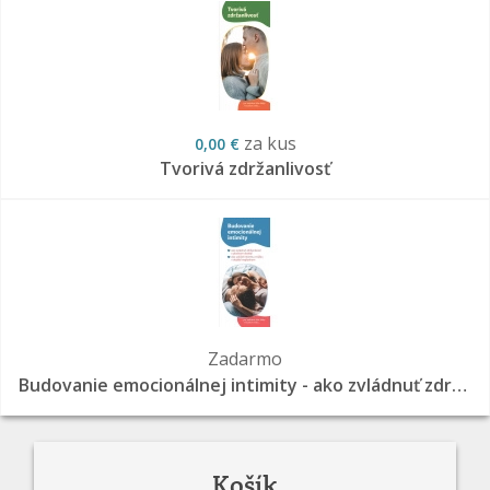
za kus
0,00 €
Tvorivá zdržanlivosť
Zadarmo
Budovanie emocionálnej intimity - ako zvládnuť zdržanlivosť v plodnom období a ako udržať intimitu a túžbu v období neplodnom
Košík