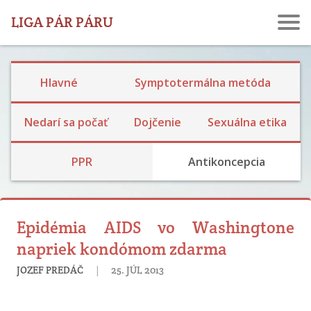
LIGA PÁR PÁRU
Hlavné
Symptotermálna metóda
Ekologické dojčenie
Dojčenie a návrat plodnosti
Laktačná kríza
Skúsenosti s dojčením
Nedarí sa počať
Dojčenie
Sexuálna etika
Rodina, prijatie detí a výchova
Bariérová a prerušovaný styk
Skúsenosti s hormonálkou a potratovou tabletkou
Skúsenosti so sterilizáciou
PPR
Antikoncepcia
Epidémia AIDS vo Washingtone
napriek kondómom zdarma
|
JOZEF PREDÁČ
25. JÚL 2013