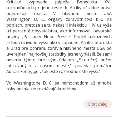
Kritické výpovede pápeža Benedikta XVI.
o kondómoch pri jeho ceste do Afriky očividne práve
potvrdzuje realita. V hlavnom meste USA
Washington D. C. orgány zdravotníctva bijú na
poplach, pretože sa tu nakazili infekciou HIV už vyše
tri percentá obyvateľstva, ako informovali bavorské
noviny „Passauer Neue Presse“. Podiel nakazených
je teda očividne vyšší ako v západnej Afrike. Starosta
a Úrad pre ochranu zdravia hlavného mesta USA po
uverejnení najnovšej štatistiky jasne vyhlásili, že sami
neveria týmto hrozivým údajom: „Skutočný počet
infikovaných v našom meste,“ povedal primátor
Adrian Fenty, „je však ešte rozhodne ešte vyšší.“
Vo Washingtone D. C. sa mimochodom už mnohé
roky bezplatne rozdávajú kondómy.
…
Čítať ďalej