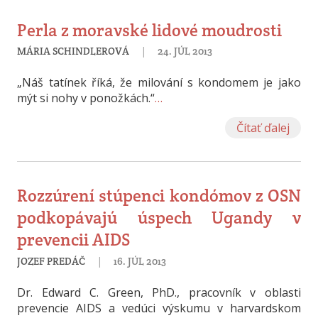
Perla z moravské lidové moudrosti
|
MÁRIA SCHINDLEROVÁ
24. JÚL 2013
„Náš tatínek říká, že milování s kondomem je jako
mýt si nohy v ponožkách.“
…
Čítať ďalej
Rozzúrení stúpenci kondómov z OSN
podkopávajú úspech Ugandy v
prevencii AIDS
|
JOZEF PREDÁČ
16. JÚL 2013
Dr. Edward C. Green, PhD., pracovník v oblasti
prevencie AIDS a vedúci výskumu v harvardskom