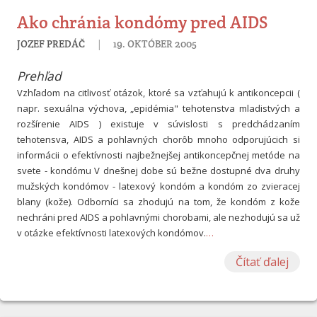
Ako chránia kondómy pred AIDS
|
JOZEF PREDÁČ
19. OKTÓBER 2005
Prehľad
Vzhľadom na citlivosť otázok, ktoré sa vzťahujú k antikoncepcii (
napr. sexuálna výchova, „epidémia" tehotenstva mladistvých a
rozšírenie AIDS ) existuje v súvislosti s predchádzaním
tehotensva, AIDS a pohlavných chorôb mnoho odporujúcich si
informácii o efektívnosti najbežnejšej antikoncepčnej metóde na
svete - kondómu V dnešnej dobe sú bežne dostupné dva druhy
mužských kondómov - latexový kondóm a kondóm zo zvieracej
blany (kože). Odborníci sa zhodujú na tom, že kondóm z kože
nechráni pred AIDS a pohlavnými chorobami, ale nezhodujú sa už
v otázke efektívnosti latexových kondómov.
…
Čítať ďalej