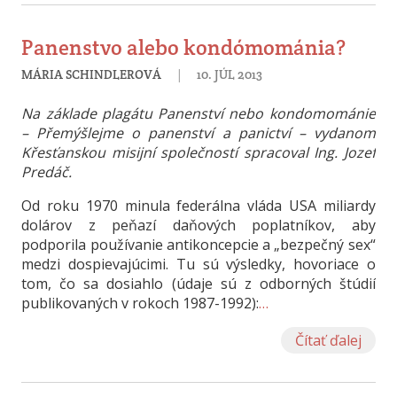
Panenstvo alebo kondómománia?
|
MÁRIA SCHINDLEROVÁ
10. JÚL 2013
Na základe plagátu Panenství nebo kondomománie
– Přemýšlejme o panenství a panictví – vydanom
Křesťanskou misijní společností spracoval Ing. Jozef
Predáč.
Od roku 1970 minula federálna vláda USA miliardy
dolárov z peňazí daňových poplatníkov, aby
podporila používanie antikoncepcie a „bezpečný sex“
medzi dospievajúcimi. Tu sú výsledky, hovoriace o
tom, čo sa dosiahlo (údaje sú z odborných štúdií
publikovaných v rokoch 1987-1992):
…
Čítať ďalej