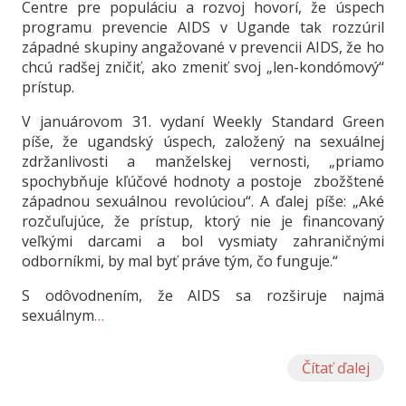
Centre pre populáciu a rozvoj hovorí, že úspech
programu prevencie AIDS v Ugande tak rozzúril
západné skupiny angažované v prevencii AIDS, že ho
chcú radšej zničiť, ako zmeniť svoj „len-kondómový“
prístup.
V januárovom 31. vydaní Weekly Standard Green
píše, že ugandský úspech, založený na sexuálnej
zdržanlivosti a manželskej vernosti, „priamo
spochybňuje kľúčové hodnoty a postoje zbožštené
západnou sexuálnou revolúciou“. A ďalej píše: „Aké
rozčuľujúce, že prístup, ktorý nie je financovaný
veľkými darcami a bol vysmiaty zahraničnými
odborníkmi, by mal byť práve tým, čo funguje.“
S odôvodnením, že AIDS sa rozširuje najmä
sexuálnym
…
Čítať ďalej