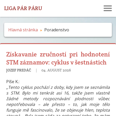
LIGA PÁR PÁRU
Hlavná stránka
Poradenstvo
Získavanie zručností pri hodnotení
STM záznamov: cyklus v šestnástich
|
JOZEF PREDÁČ
04. AUGUST 2026
Píše K.:
„Tento cyklus pochází z doby, kdy jsem se seznámila
s STM. Bylo mi tenkrát asi 16, takže jsem vlastně
žádné metody rozpoznávání plodnosti vůbec
nepotřebovala – ale přesto – to, jak moje tělo
funguje mě fascinovalo, že se objevuje hlen, teplota
stoupá… Byla jsem ráda za potvrzení toho, že mám