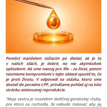
Pomôcť manželom túžiacim po dieťati, ak je to
v našich silách, je dobré, no nie akýmkoľvek
spôsobom. Ak sme naozaj pro life – za život, potom
nesmieme kompromismi v tejto oblasti spustiť to, čo
je proti životu.
V odpovedi na otázku, ktorú sme
dostali do poradne LPP, prinášame pohľad aj na túto
stránku asistovanej reprodukcie.
"Moja sestra je nositeľom dedičnej genetickej chyby,
pre ktorú sa rozhodla, že nebude riskovať, aby jej