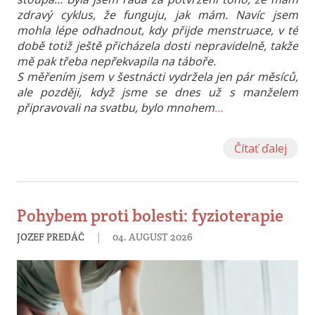
zdravý cyklus, že funguju, jak mám. Navíc jsem
mohla lépe odhadnout, kdy přijde menstruace, v té
době totiž ještě přicházela dosti nepravidelně, takže
mě pak třeba nepřekvapila na táboře.
S měřením jsem v šestnácti vydržela jen pár měsíců,
ale později, když jsme se dnes už s manželem
připravovali na svatbu, bylo mnohem
…
Čítať ďalej
Pohybem proti bolesti: fyzioterapie
|
JOZEF PREDÁČ
04. AUGUST 2026