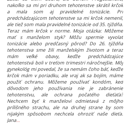
nakoľko sa mi pri druhom tehotenstve skrátil krčok
a mala som aj pravidelné tonizácie. Pri
predchádzajúcom tehotenstve sa mi krčok nemenil,
ale tiež som mala pravidelné tonizácie od 35. týždňa.
Teraz mám krčok v norme. Moja otázka: Môžeme
mať s manželom styk? Môžu spermie vyvolať
tonizácie alebo predčasný pôrod? Do 26. týždňa
tehotenstva sme žili manželským životom a teraz
mám veľké obavy, keďže predchádzajúce
tehotenstvá boli v treťom trimestri náročnejšie. Môj
gynekológ mi povedal, že sa nemám čoho báť, keďže
krčok mám v poriadku, ale vraj ak sa bojím, máme
použiť ochranu. Môžeme používať kondóm, keď
dôvodom jeho používania nie je zabránenie
tehotenstvu, ale ochrana počatého dieťaťa?
Nechcem byť k manželovi odmietavá z môjho
prílišného strachu, ale na druhej strane by som
nijakým spôsobom nechcela ohroziť naše dieťa.
Jana
…