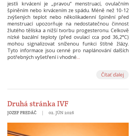
jestli krvácení je „pravou“ menstruací, ovulačním
špiněním nebo krvácením ze spádu. Méně než 10-12
zvýšených teplot nebo několikadenní špinění před
menstruací upozorňuje na nedostatečnou činnost
žlutého tělíska a nižší tvorbu progesteronu. Celkově
nízké bazální teploty (před ovulací cca pod 36,2°C)
mohou signalizovat sníženou funkci štítné žlázy.
Tyto informace jsou cenné pro naplánování dalších
potřebných vyšetření i vhodné
…
Čítať ďalej
Druhá stránka IVF
|
JOZEF PREDÁČ
02. JÚN 2026