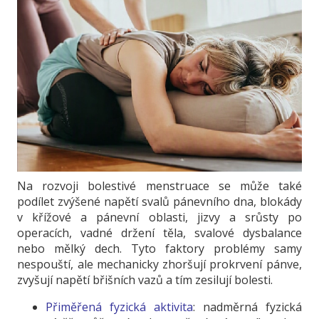
Na rozvoji bolestivé menstruace se může také
podílet zvýšené napětí svalů pánevního dna, blokády
v křížové a pánevní oblasti, jizvy a srůsty po
operacích, vadné držení těla, svalové dysbalance
nebo mělký dech. Tyto faktory problémy samy
nespouští, ale mechanicky zhoršují prokrvení pánve,
zvyšují napětí břišních vazů a tím zesilují bolesti.
Přiměřená fyzická aktivita
: nadměrná fyzická