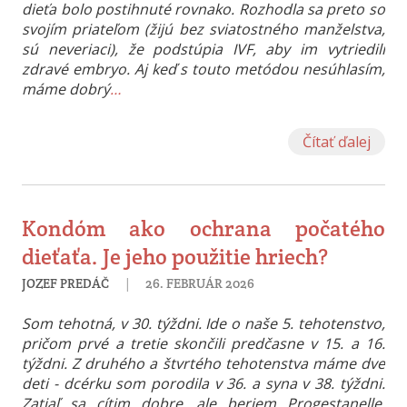
dieťa bolo postihnuté rovnako. Rozhodla sa preto so
svojím priateľom (žijú bez sviatostného manželstva,
sú neveriaci), že podstúpia IVF, aby im vytriedili
zdravé embryo. Aj keď s touto metódou nesúhlasím,
máme dobrý
…
Čítať ďalej
Kondóm ako ochrana počatého
dieťaťa. Je jeho použitie hriech?
|
JOZEF PREDÁČ
26. FEBRUÁR 2026
Som tehotná, v 30. týždni. Ide o naše 5. tehotenstvo,
pričom prvé a tretie skončili predčasne v 15. a 16.
týždni. Z druhého a štvrtého tehotenstva máme dve
deti - dcérku som porodila v 36. a syna v 38. týždni.
Zatiaľ sa cítim dobre, ale beriem Progestanelle,