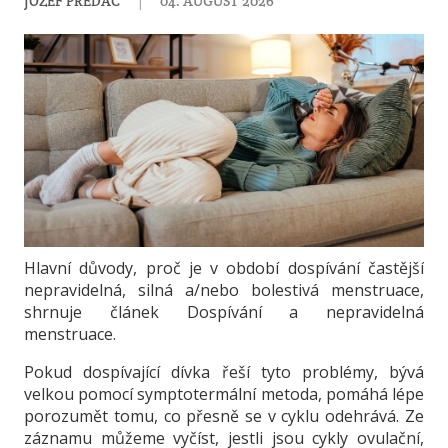
|
JOZEF PREDÁČ
04. AUGUST 2026
Hlavní důvody, proč je v období dospívání častější
nepravidelná, silná a/nebo bolestivá menstruace,
shrnuje článek Dospívání a nepravidelná
menstruace.
Pokud dospívající dívka řeší tyto problémy, bývá
velkou pomocí symptotermální metoda, pomáhá lépe
porozumět tomu, co přesně se v cyklu odehrává. Ze
záznamu můžeme vyčíst, jestli jsou cykly ovulační,