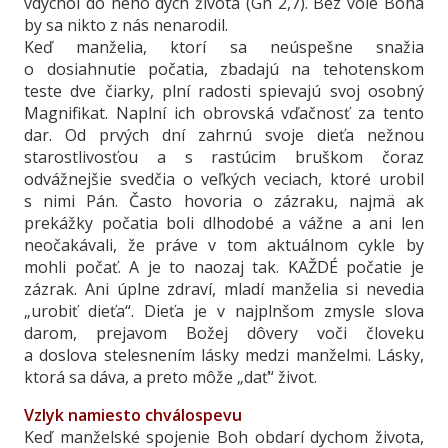
vdýchol do neho dych života (Gn 2,7). Bez vôle Boha
by sa nikto z nás nenarodil.
Keď manželia, ktorí sa neúspešne snažia
o dosiahnutie počatia, zbadajú na tehotenskom
teste dve čiarky, plní radosti spievajú svoj osobný
Magnifikat. Naplní ich obrovská vďačnosť za tento
dar. Od prvých dní zahrnú svoje dieťa nežnou
starostlivosťou a s rastúcim bruškom čoraz
odvážnejšie svedčia o veľkých veciach, ktoré urobil
s nimi Pán. Často hovoria o zázraku, najmä ak
prekážky počatia boli dlhodobé a vážne a ani len
neočakávali, že práve v tom aktuálnom cykle by
mohli počať. A je to naozaj tak. KAŽDÉ počatie je
zázrak. Ani úplne zdraví, mladí manželia si nevedia
„urobiť dieťa“. Dieťa je v najplnšom zmysle slova
darom, prejavom Božej dôvery voči človeku
a doslova stelesnením lásky medzi manželmi. Lásky,
ktorá sa dáva, a preto môže „dať“ život.
Vzlyk namiesto chválospevu
Keď manželské spojenie Boh obdarí dychom života,