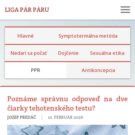
LIGA PÁR PÁRU
Hlavné
Symptotermálna metóda
Ekologické dojčenie
Dojčenie a návrat plodnosti
Laktačná kríza
Skúsenosti s dojčením
Nedarí sa počať
Dojčenie
Sexuálna etika
Rodina, prijatie detí a výchova
Bariérová a prerušovaný styk
Skúsenosti s hormonálkou a potratovou tabletkou
Skúsenosti so sterilizáciou
PPR
Antikoncepcia
Poznáme správnu odpoveď na dve
čiarky tehotenského testu?
|
JOZEF PREDÁČ
10. FEBRUÁR 2026