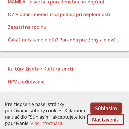
MAMILA - osveta a poradenstvo pri dojčení
OZ Plodar - medicínska pomoc pri neplodnosti
Zaostri na rodinu
Čakáš nečakané dieťa? Poradňa pre ženy a dievčatá
Kultúra života / Kultúra smrti
HPV a očkovanie
Poradenstvo
Pre zlepšenie našej stránky
Súhlasím
používame súbory cookies. Kliknutím
na tlačidlo "Súhlasím" akceptujete ich
Úvod
\
Kontakt
\
Ponuka
\
Cookies
Nastavenia
používanie.
Viac informácií.