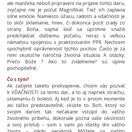
ale manželia neboli pripravení na prijatie tohto daru,
zvyčajne nie je počuť Magnifikat. Tiež ich zaplavia
silné emócie. Namiesto úžasu, radosti a vďačnosti je
to skôr sklamanie, hnev, či dokonca pocit zrady zo
strany Boha, najmä keď sa úprimne snažili
predchádzať ďalšiemu počatiu, neraz s veľkou
námahou spojenou s praktizovaním PPR. Nechcem
spochybniť oprávnenosť týchto pocitov. Často je za
nimi skutočne náročná životná situácia. A otázky:
Prečo Bože ? Ako to zvládneme? sú úplne
pochopiteľné.
Čo s tým?
Ak zažijete takéto prekvapenie, chcem vás pozvať
k VĎAČNOSTI za tento dar, a to aj napriek strachu,
sklamaniu či bolesti. Aj keď je to v prvom momente
asi ťažko predstaviteľné, skúste to. Boh, ktorý so
svojím darom tak nečakane vstúpil do vášho
životného príbehu, dokonale pozná vaše okolnosti
a svoj prísľub – som s vami po všetky dni vášho
života – nikdy neodvolá. Môžete sa naňho