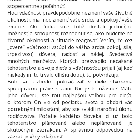
stopercentne spoľahnúť.
Hoci vďačnosť pravdepodobne nezmení vaše životné
okolnosti, má moc zmeniť vaše srdce a upokojiť vaše
emócie. Ako ľudia sme totiž dostali jedinečnú
možnosť a schopnosť rozhodnúť sa, ako budeme na
životné okolnosti a situácie reagovať. Verím, že cez
„dvere“ vďačnosti vstúpi do vášho srdca pokoj, sila,
trpezlivosť, dôvera, radosť a nádej. Svedectvá
mnohých manželov, ktorých prekvapilo nečakané
tehotenstvo a svoje dieťa s vďačnosťou prijali (aj keď
niekedy im to trvalo dlhšiu dobu), to potvrdzujú.
Boh sa rozhodol pokračovať v diele stvorenia
spoluprácou práve s vami. Nie je to úžasné? Máte
jeho dôveru, ste tou najlepšou voľbou pre dieťa,
o ktorom On vie od počiatku sveta a obdarí vás
potrebnými milosťami, aby ste zvládli náročnú úlohu
rodičovstva. Počatie každého človeka, či už bolo
tehotenstvo plánované alebo neplánované, je
skutočným zázrakom. A správnou odpoveďou na
zázrak je vždy vďačnosť.