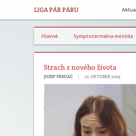
LIGA PÁR PÁRU
Aktual
Plodnosť a STM pozorovanie
Príspevky o bazálnej teplote
Výživa a reprodukčné zdravie
Hlavné
Symptotermálna metóda
Strach z nového života
|
JOZEF PREDÁČ
10. OKTÓBER 2025