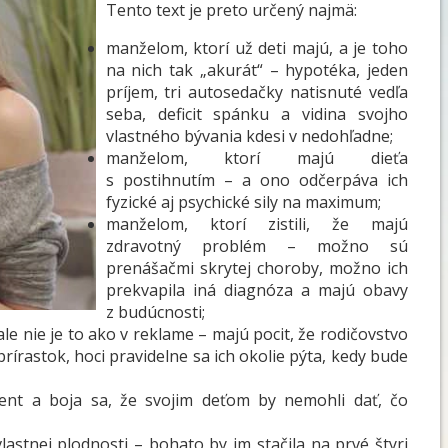
Tento text je preto určený najmä:
manželom, ktorí už deti majú, a je toho
na nich tak „akurát“ – hypotéka, jeden
príjem, tri autosedačky natisnuté vedľa
seba, deficit spánku a vidina svojho
vlastného bývania kdesi v nedohľadne;
manželom, ktorí majú dieťa
s postihnutím – a ono odčerpáva ich
fyzické aj psychické sily na maximum;
manželom, ktorí zistili, že majú
zdravotný problém – možno sú
prenášačmi skrytej choroby, možno ich
prekvapila iná diagnóza a majú obavy
z budúcnosti;
le nie je to ako v reklame – majú pocit, že rodičovstvo
 prírastok, hoci pravidelne sa ich okolie pýta, kedy bude
cent a boja sa, že svojim deťom by nemohli dať, čo
lastnej plodnosti – bohato by im stačila na prvé štyri