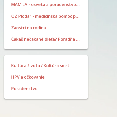
MAMILA - osveta a poradenstvo pri dojčení
OZ Plodar - medicínska pomoc pri neplodnosti
Zaostri na rodinu
Čakáš nečakané dieťa? Poradňa pre ženy a dievčatá
Kultúra života / Kultúra smrti
HPV a očkovanie
Poradenstvo