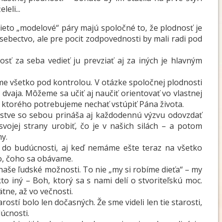
eli...
 tieto „modelové“ páry majú spoločné to, že plodnosť je
 sebectvo, ale pre pocit zodpovednosti by mali radi pod
sť za seba vedieť ju prevziať aj za iných je hlavným
me všetko pod kontrolou. V otázke spoločnej plodnosti
 dvaja. Môžeme sa učiť aj naučiť orientovať vo vlastnej
 do ktorého potrebujeme nechať vstúpiť Pána života.
tve so sebou prináša aj každodennú výzvu odovzdať
vojej strany urobiť, čo je v našich silách – a potom
y.
do budúcnosti, aj keď nemáme ešte teraz na všetko
o, čoho sa obávame.
e naše ľudské možnosti. To nie „my si robíme dieťa“ – my
to iný – Boh, ktorý sa s nami delí o stvoriteľskú moc.
tne, až vo večnosti.
rostí bolo len dočasných. Že sme videli len tie starosti,
dúcnosti.