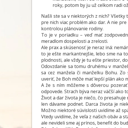
roky, potom by ju už celkom radi ožel
Našli ste sa v niektorých z nich? Všetky
pre nich viac problém ako dar. A nie pre
kontrolou plánovanie rodiny.
To je v poriadku – veď mať zodpovedno
meradlom dospelosti a zrelosti.
Ale prax a skúsenosť je neraz iná: nemá
to je ešte markantnejšie, lebo sme na to
plodnosti, ale vždy je tu ešte priestor,
Odovzdanie sa tomu druhému v manžels
sa cez manžela či manželku Bohu. Zo s
uveriť, že Boh môže mať lepší plán ako m
A že s ním môžeme s dôverou pozerať 
odpovede. Strach býva neraz väčší ako t
Život a dar života je niečo, čo presahuj
len dávame podnet. Darca života je niek
Možno niektoré súvislosti uvidíme až spä
Vtedy uvidíme, že veľa z našich obáv a sta
ale nevideli sme aj prínos, benefit do bu