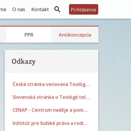
tie
O nás
Kontakt
Prihlásenie
Skúsenosti s PPR
Rodina, prijatie detí a výchova
Bariérová a prerušovaný styk
Skúsenosti s hormonálkou a potratovou tabletkou
Skúsenosti so sterilizáciou
PPR
Antikoncepcia
Odkazy
Česká stránka venovaná Teológii tela Jána Pavla II.
Slovenská stránka o Teológii tela Jána Pavla II.
CENAP - Centrum naděje a pomoci Brno
Inštitút pre ľudské práva a rodinnú politiku