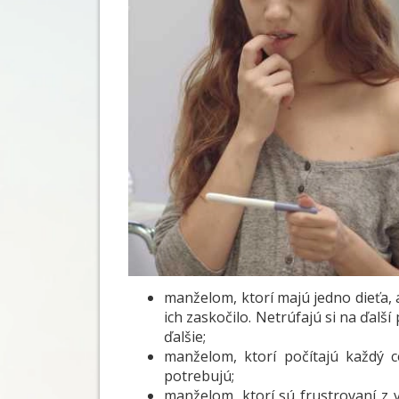
manželom, ktorí majú jedno dieťa, a
ich zaskočilo. Netrúfajú si na ďalší
ďalšie;
manželom, ktorí počítajú každý 
potrebujú;
manželom, ktorí sú frustrovaní z v