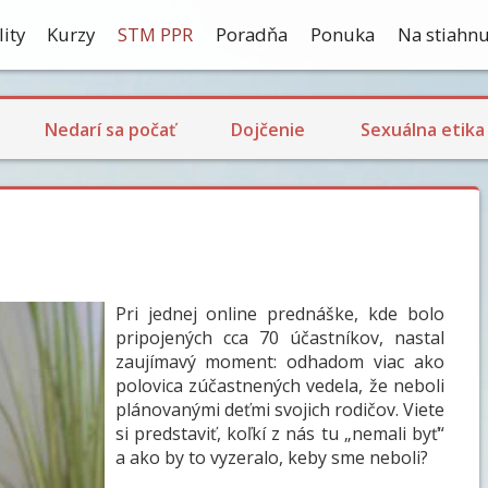
ity
Kurzy
STM PPR
Poradňa
Ponuka
Na stiahnu
Ekologické dojčenie
Dojčenie a návrat plodnosti
Laktačná kríza
Skúsenosti s dojčením
Nedarí sa počať
Dojčenie
Sexuálna etika
Pri jednej online prednáške, kde bolo
pripojených cca 70 účastníkov, nastal
zaujímavý moment: odhadom viac ako
polovica zúčastnených vedela, že neboli
plánovanými deťmi svojich rodičov. Viete
si predstaviť, koľkí z nás tu „nemali byť“
a ako by to vyzeralo, keby sme neboli?