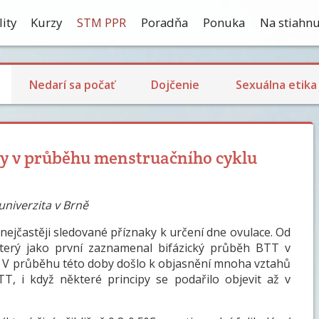
ity
Kurzy
STM PPR
Poradňa
Ponuka
Na stiahnu
Ekologické dojčenie
Dojčenie a návrat plodnosti
Laktačná kríza
Skúsenosti s dojčením
Nedarí sa počať
Dojčenie
Sexuálna etika
oty v průběhu menstruačního cyklu
niverzita v Brně
 nejčastěji sledované příznaky k určení dne ovulace. Od
terý jako první zaznamenal bifázický průběh BTT v
t. V průběhu této doby došlo k objasnění mnoha vztahů
, i když některé principy se podařilo objevit až v