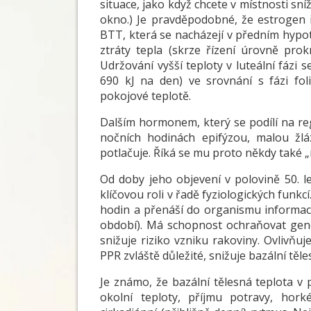
situace, jako když chcete v místnosti sní
okno.) Je pravděpodobné, že estrogen 
BTT, která se nacházejí v předním hypota
ztráty tepla (skrze řízení úrovně pro
Udržování vyšší teploty v luteální fázi
690 kJ na den) ve srovnání s fázi foli
pokojové teplotě.
Dalším hormonem, který se podílí na re
nočních hodinách epifýzou, malou žlá
potlačuje. Říká se mu proto někdy také 
Od doby jeho objevení v polovině 50. le
klíčovou roli v řadě fyziologických funkc
hodin a přenáší do organismu informaci
období). Má schopnost ochraňovat ge
snižuje riziko vzniku rakoviny. Ovlivňuj
PPR zvláště důležité, snižuje bazální těl
Je známo, že bazální tělesná teplota v p
okolní teploty, příjmu potravy, hor