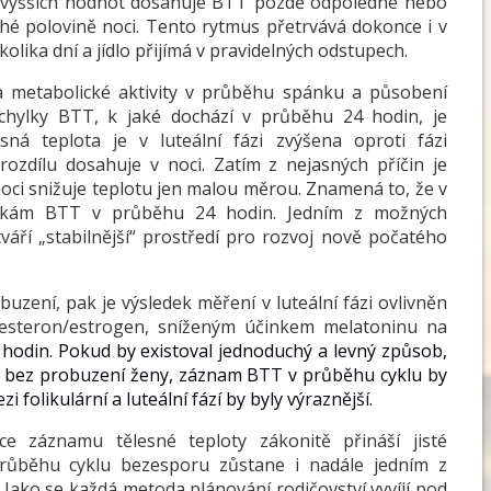
 Nejvyšších hodnot dosahuje BTT pozdě odpoledne nebo
uhé polovině noci. Tento rytmus přetrvává dokonce i v
kolika dní a jídlo přijímá v pravidelných odstupech.
 a metabolické aktivity v průběhu spánku a působení
chylky BTT, k jaké dochází v průběhu 24 hodin, je
ná teplota je v luteální fázi zvýšena oproti fázi
 rozdílu dosahuje v noci. Zatím z nejasných příčin je
noci snižuje teplotu jen malou měrou. Znamená to, že v
hylkám BTT v průběhu 24 hodin. Jedním z možných
tváří „stabilnější“ prostředí pro rozvoj nově počatého
uzení, pak je výsledek měření v luteální fázi ovlivněn
gesteron/estrogen, sníženým účinkem melatoninu na
 hodin. Pokud by existoval jednoduchý a levný způsob,
ci bez probuzení ženy, záznam BTT v průběhu cyklu by
 folikulární a luteální fází by byly výraznější.
e záznamu tělesné teploty zákonitě přináší jisté
růběhu cyklu bezesporu zůstane i nadále jedním z
 Jako se každá metoda plánování rodičovství vyvíjí pod