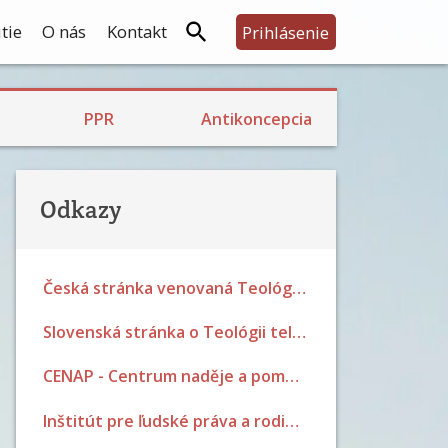
tie
O nás
Kontakt
Prihlásenie
Skúsenosti s PPR
Rodina, prijatie detí a výchova
Bariérová a prerušovaný styk
Skúsenosti s hormonálkou a potratovou tabletkou
Skúsenosti so sterilizáciou
PPR
Antikoncepcia
Odkazy
Česká stránka venovaná Teológii tela Jána Pavla II.
Slovenská stránka o Teológii tela Jána Pavla II.
CENAP - Centrum naděje a pomoci Brno
Inštitút pre ľudské práva a rodinnú politiku