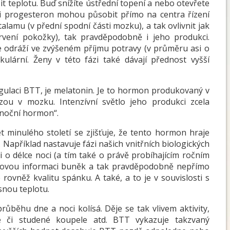
žit teplotu. Buď snížíte ústřední topení a nebo otevřete
i progesteron mohou působit přímo na centra řízení
lamu (v přední spodní části mozku), a tak ovlivnit jak
krvení pokožky), tak pravděpodobně i jeho produkci.
 se odráží ve zvýšeném příjmu potravy (v průměru asi o
kulární. Ženy v této fázi také dávají přednost vyšší
gulaci BTT, je melatonin. Je to hormon produkovaný v
zou v mozku. Intenzívní světlo jeho produkci zcela
„noční hormon“.
t minulého století se zjišťuje, že tento hormon hraje
í. Například nastavuje fázi našich vnitřních biologických
 o délce noci (a tím také o právě probíhajícím ročním
novou informaci buněk a tak pravděpodobně nepřímo
e rovněž kvalitu spánku. A také, a to je v souvislosti s
esnou teplotu.
růběhu dne a noci kolísá. Děje se tak vlivem aktivity,
ké či studené koupele atd. BTT vykazuje takzvaný