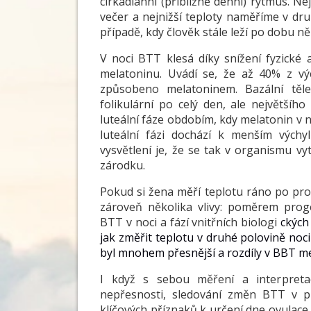
cirkadiánní (přibližně denní) rytmus.
večer a nejnižší teploty naměříme v dr
případě, kdy člověk stále leží po dobu ně
V noci BTT klesá díky snížení fyzické
melatoninu. Uvádí se, že až 40% z vý
způsobeno melatoninem. Bazální těles
folikulární po celý den, ale největšího
luteální fáze obdobím, kdy melatonin v 
luteální fázi dochází k menším výc
vysvětlení je, že se tak v organismu vy
zárodku.
Pokud si žena měří teplotu ráno po prob
zároveň několika vlivy: poměrem pro
BTT v noci a fází vnitřních biologi
ckých
jak změřit teplotu v druhé polovině no
byl mnohem přesnější a rozdíly v BBT mezi
I když s sebou měření a interpretac
nepřesnosti, sledování změn BTT v p
klíčových příznaků k určení dne ovulace.