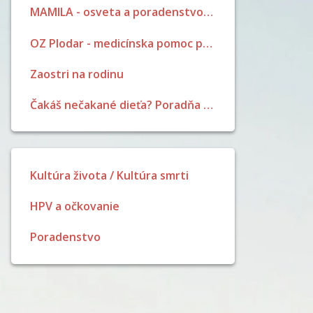
MAMILA - osveta a poradenstvo pri dojčení
OZ Plodar - medicínska pomoc pri neplodnosti
Zaostri na rodinu
Čakáš nečakané dieťa? Poradňa pre ženy a dievčatá
Kultúra života / Kultúra smrti
HPV a očkovanie
Poradenstvo