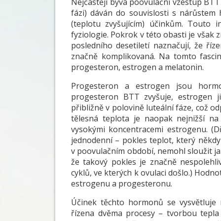
Nejčastěji bývá poovulační vzestup BTT (
fázi) dáván do souvislosti s nárůste
(teplotu zvyšujícím) účinkům. Touto i
fyziologie. Pokrok v této obasti je však
posledního desetiletí naznačují, že ří
značně komplikovaná. Na tomto fascinu
progesteron, estrogen a melatonin.
Progesteron a estrogen jsou horm
progesteron BTT zvyšuje, estrogen j
přibližně v polovině luteální fáze, což 
tělesná teplota je naopak nejnižší na 
vysokými koncentracemi estrogenu. (D
jednodenní – pokles teplot, který něk
v poovulačním období, nemohl sloužit j
že takový pokles je značně nespolehl
cyklů, ve kterých k ovulaci došlo.) Hodn
estrogenu a progesteronu.
Účinek těchto hormonů se vysvětluje n
řízena dvěma procesy – tvorbou tepla