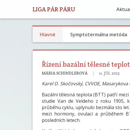
LIGA PÁR PÁRU
Aktual
Plodnosť a STM pozorovanie
Príspevky o bazálnej teplote
Výživa a reprodukčné zdravie
Hlavné
Symptotermálna metóda
Řízení bazální tělesné tepl
|
MÁRIA SCHINDLEROVÁ
11. JÚL 2013
Karel D. Skočovský, CVVOE, Masarykova u
Bazální tělesná teplota (BTT) patří mezi
studie Van de Veldeho z roku 1905, k
průběhu cyklu, uplynulo bezmála sto le
mezi hormony, ovulací a průběhem BTT
posledních letech.