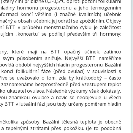
který činí přibližně 0,3-0,5°C oproti pozdní folikulární
m hladiny hormonu progesteronu a jeho termogenním
nformací končí většina (i značně kvalitních) učebnic
 značný a obsah učebnic jej odráží se zpožděním. Objevy
zení BTT v průběhu menstruačního cyklu je záležitost
jícím „koncertu“ se podílejí především tři hormony:
ony, které mají na BTT opačný účinek: zatímco
i svým působením snižuje. Nejvyšší BTT naměříme
odpovídá období nejvyšších hladin progesteronu. Bazální
konci folikulární fáze (před ovulací) v souvislosti s
říve se uvažovalo o tom, zda by krátkodobý – často
dy zaznamenáme bezprostředně před vzestupem teplot
ako ukazatel ovulace. Následné výzkumy však dokázaly,
ivou známkou ovulace a navíc se neobjevuje u všech
oty BTT v luteální fázi jsou tedy určeny poměrem hladin
ěkolika způsoby. Bazální tělesná teplota je obecně
 a tepelnými ztrátami přes pokožku. (Je to podobná