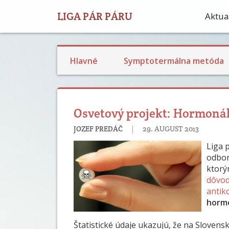
LIGA PÁR PÁRU
Aktual
Plodnosť a STM pozorovanie
Príspevky o bazálnej teplote
Výživa a reprodukčné zdravie
Hlavné
Symptotermálna metóda
Osvetový projekt: Hormonáln
|
JOZEF PREDÁČ
29. AUGUST 2013
Liga 
odbor
ktorý
dôvod
antik
hormo
Štatistické údaje ukazujú, že na Sloven