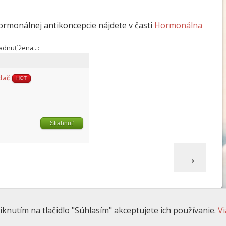
hormonálnej antikoncepcie nájdete v časti
Hormonálna
adnuť žena...:
tlač
HOT
Stiahnuť
→
iknutím na tlačidlo "Súhlasím" akceptujete ich používanie.
Vi