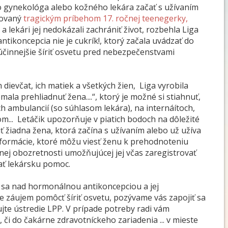
 gynekológa alebo kožného lekára začať s užívaním
rovaný
tragickým príbehom 17. ročnej teenegerky,
 lekári jej nedokázali zachrániť život, rozbehla Liga
tikoncepcia nie je cukrík!, ktorý začala uvádzať do
účinnejšie šíriť osvetu pred nebezpečenstvami
dievčat, ich matiek a všetkých žien, Liga vyrobila
ala prehliadnuť žena....“, ktorý je možné si stiahnuť,
ych ambulancií (so súhlasom lekára), na internáítoch,
om... Letáčik upozorňuje v piatich bodoch na dôležité
ť žiadna žena, ktorá začína s užívaním alebo už užíva
formácie, ktoré môžu viesť ženu k prehodnoteniu
nej obozretnosti umožňujúcej jej včas zaregistrovať
ať lekársku pomoc.
é sa nad hormonálnou antikoncepciou a jej
e záujem pomôcť šíriť osvetu, pozývame vás zapojiť sa
jte ústredie LPP. V prípade potreby radi vám
 či do čakárne zdravotníckeho zariadenia ... v mieste