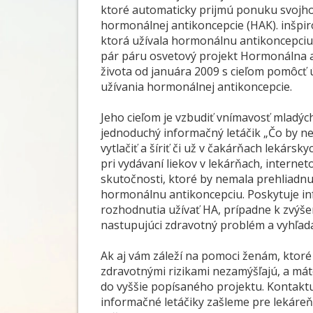
ktoré automaticky prijmú ponuku svojho
hormonálnej antikoncepcie (HAK). inšpi
ktorá užívala hormonálnu antikoncepciu a
pár páru osvetový projekt Hormonálna an
života od januára 2009 s cieľom pomôcť 
užívania hormonálnej antikoncepcie.
Jeho cieľom je vzbudiť vnímavosť mladých 
jednoduchý informačný letáčik „Čo by nem
vytlačiť a šíriť či už v čakárňach lekársk
pri vydávaní liekov v lekárňach, internet
skutočnosti, ktoré by nemala prehliadnu
hormonálnu antikoncepciu. Poskytuje in
rozhodnutia užívať HA, prípadne k zvýše
nastupujúci zdravotný problém a vyhľad
Ak aj vám záleží na pomoci ženám, ktor
zdravotnými rizikami nezamýšľajú, a mát
do vyššie popísaného projektu. Kontaktu
informačné letáčiky zašleme pre lekáreň,