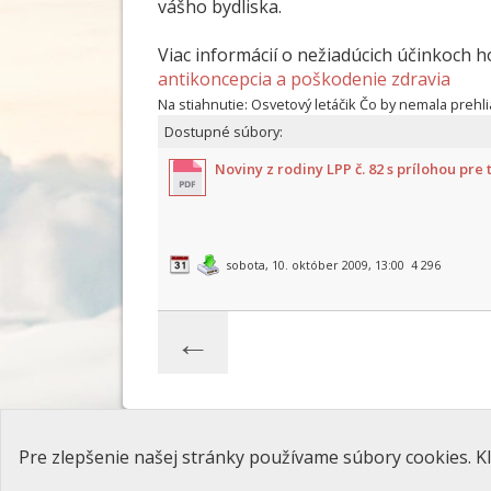
vášho bydliska.
Viac informácií o nežiadúcich účinkoch 
antikoncepcia a poškodenie zdravia
Na stiahnutie: Osvetový letáčik Čo by nemala prehli
Dostupné súbory:
Noviny z rodiny LPP č. 82 s prílohou pre 
sobota, 10. október 2009, 13:00
4 296
←
Pre zlepšenie našej stránky používame súbory cookies. Kl
Úvod
\
Kontakt
\
Ponuka
\
Cookies