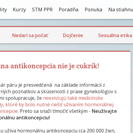
ity
Kurzy
STM PPR
Poradňa
Ponuka
Na stiahnu
Ekologické dojčenie
Dojčenie a návrat plodnosti
Laktačná kríza
Skúsenosti s dojčením
Nedarí sa počať
Dojčenie
Sexuálna etika
a antikoncepcia nie je cukrík!
pár páru je presvedčená na základe informácií z
ných poznatkov a skúsenosti z praxe gynekológov s
mi spolupracuje, že
neexistujú také medicínske
y, ktoré by bolo nutné riešiť užívaním hormonálnej
oncepcie.
Preto sa snaží tlmočiť všetkým -
Neužívajte
nálnu antikoncepciu!
sku užíva hormonálnu antikoncepciu cca 200 000 žien,