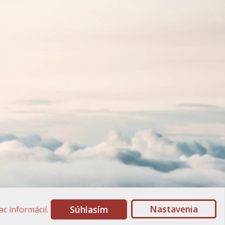
Nastavenia
Súhlasím
ac informácií.
© Liga pár páru v SR