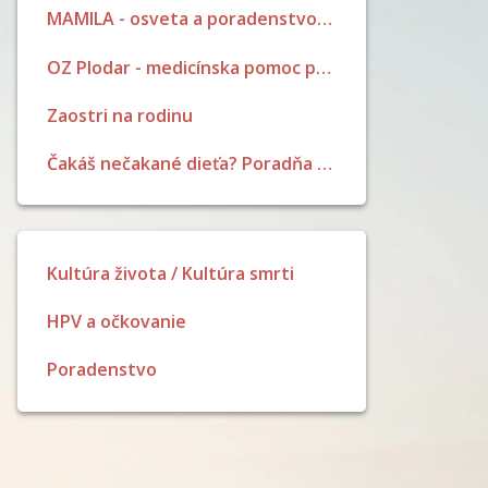
MAMILA - osveta a poradenstvo pri dojčení
OZ Plodar - medicínska pomoc pri neplodnosti
Zaostri na rodinu
Čakáš nečakané dieťa? Poradňa pre ženy a dievčatá
Kultúra života / Kultúra smrti
HPV a očkovanie
Poradenstvo