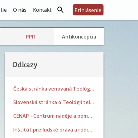
tie
O nás
Kontakt
Prihlásenie
Skúsenosti s PPR
Rodina, prijatie detí a výchova
Bariérová a prerušovaný styk
Skúsenosti s hormonálkou a potratovou tabletkou
Skúsenosti so sterilizáciou
PPR
Antikoncepcia
Odkazy
Česká stránka venovaná Teológii tela Jána Pavla II.
Slovenská stránka o Teológii tela Jána Pavla II.
CENAP - Centrum naděje a pomoci Brno
Inštitút pre ľudské práva a rodinnú politiku