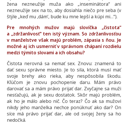
žena nezneužije muža ako „inseminátora“ ani
nezneužije sex na to, aby dosiahla niečo pre seba (v
štýle „keď mu ,dám‘, bude ku mne lepší a kúpi mi…“).
Pre mnohých mužov majú slovíčka „čistota“
a „zdržanlivosť“ ten istý význam. So zdržanlivosťou
v manželstve však majú problém, zápasia s ňou. Je
možné aj ich usmerniť v správnom chápaní rozdielu
medzi týmito slovami a ich obsahu?
Čistota nerovná sa nemať sex. Znovu: znamená to
dať sexu správne miesto. Je to sila, ktorá musí mať
svoje brehy ako rieka, aby nespôsobila škodu.
Kľúčom je znovu pochopenie daru. Mám právo
darovať sa a mám právo prijať dar. Zvyčajne sa muži
nesťažujú, ak je sexu dostatok. Skôr majú problém,
ak ho je málo alebo nič. Čo teraz? Čo ak sa mužovi
nikdy jeho manželka nechce ponúknuť ako dar? On
síce má právo prijať dar, ale od svojej ženy sa ho
nedočká.