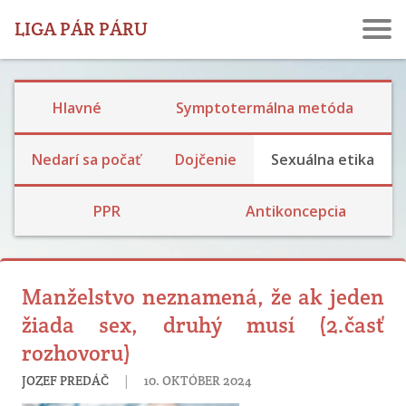
LIGA PÁR PÁRU
Hlavné
Symptotermálna metóda
Ekologické dojčenie
Dojčenie a návrat plodnosti
Laktačná kríza
Skúsenosti s dojčením
Nedarí sa počať
Dojčenie
Sexuálna etika
Rodina, prijatie detí a výchova
Bariérová a prerušovaný styk
Skúsenosti s hormonálkou a potratovou tabletkou
Skúsenosti so sterilizáciou
PPR
Antikoncepcia
Manželstvo neznamená, že ak jeden
žiada sex, druhý musí (2.časť
rozhovoru)
|
JOZEF PREDÁČ
10. OKTÓBER 2024