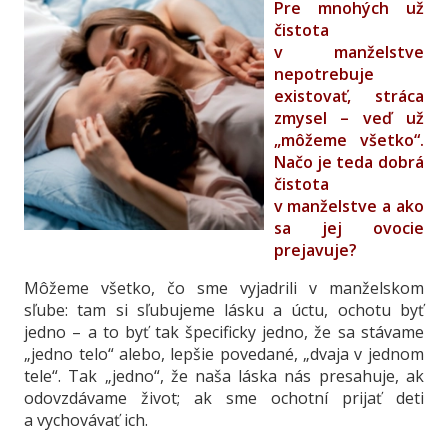
Pre mnohých už
čistota
v manželstve
nepotrebuje
existovať, stráca
zmysel – veď už
„môžeme všetko“.
Načo je teda dobrá
čistota
v manželstve a ako
sa jej ovocie
prejavuje?
Môžeme všetko, čo sme vyjadrili v manželskom
sľube: tam si sľubujeme lásku a úctu, ochotu byť
jedno – a to byť tak špecificky jedno, že sa stávame
„jedno telo“ alebo, lepšie povedané, „dvaja v jednom
tele“. Tak „jedno“, že naša láska nás presahuje, ak
odovzdávame život; ak sme ochotní prijať deti
a vychovávať ich.