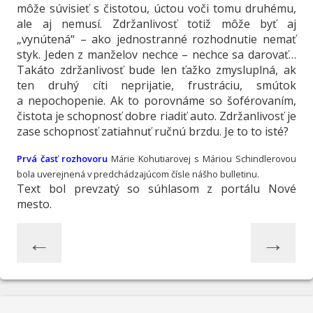
môže súvisieť s čistotou, úctou voči tomu druhému,
ale aj nemusí. Zdržanlivosť totiž môže byť aj
„vynútená“ – ako jednostranné rozhodnutie nemať
styk. Jeden z manželov nechce – nechce sa darovať…
Takáto zdržanlivosť bude len ťažko zmysluplná, ak
ten druhý cíti neprijatie, frustráciu, smútok
a nepochopenie. Ak to porovnáme so šoférovaním,
čistota je schopnosť dobre riadiť auto. Zdržanlivosť je
zase schopnosť zatiahnuť ručnú brzdu. Je to to isté?
Prvá časť rozhovoru
Márie Kohutiarovej s Máriou Schindlerovou
bola uverejnená v predchádzajúcom čísle nášho bulletinu.
Text bol prevzatý so súhlasom z portálu Nové
mesto.
←
→