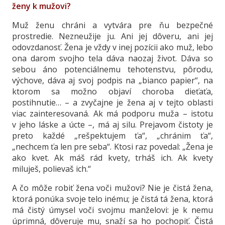
ženy k mužovi?
Muž ženu chráni a vytvára pre ňu bezpečné
prostredie. Nezneužije ju. Ani jej dôveru, ani jej
odovzdanosť. Žena je vždy v inej pozícii ako muž, lebo
ona darom svojho tela dáva naozaj život. Dáva so
sebou áno potenciálnemu tehotenstvu, pôrodu,
výchove, dáva aj svoj podpis na „bianco papier“, na
ktorom sa možno objaví choroba dieťaťa,
postihnutie… – a zvyčajne je žena aj v tejto oblasti
viac zainteresovaná. Ak má podporu muža – istotu
v jeho láske a úcte –, má aj silu. Prejavom čistoty je
preto každé „rešpektujem ťa“, „chránim ťa“,
„nechcem ťa len pre seba“. Ktosi raz povedal: „Žena je
ako kvet. Ak máš rád kvety, trháš ich. Ak kvety
miluješ, polievaš ich.“
A čo môže robiť žena voči mužovi? Nie je čistá žena,
ktorá ponúka svoje telo inému; je čistá tá žena, ktorá
má čistý úmysel voči svojmu manželovi: je k nemu
úprimná, dôveruje mu, snaží sa ho pochopiť. Čistá