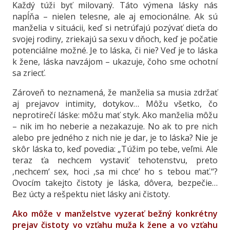
Každý túži byť milovaný. Táto výmena lásky nás
napĺňa – nielen telesne, ale aj emocionálne. Ak sú
manželia v situácii, keď si netrúfajú pozývať dieťa do
svojej rodiny, zriekajú sa sexu v dňoch, keď je počatie
potenciálne možné. Je to láska, či nie? Veď je to láska
k žene, láska navzájom – ukazuje, čoho sme ochotní
sa zriecť.
Zároveň to neznamená, že manželia sa musia zdržať
aj prejavov intimity, dotykov… Môžu všetko, čo
neprotirečí láske: môžu mať styk. Ako manželia môžu
– nik im ho neberie a nezakazuje. No ak to pre nich
alebo pre jedného z nich nie je dar, je to láska? Nie je
skôr láska to, keď povedia: „Túžim po tebe, veľmi. Ale
teraz ťa nechcem vystaviť tehotenstvu, preto
,nechcem‘ sex, hoci ,sa mi chce‘ ho s tebou mať.“?
Ovocím takejto čistoty je láska, dôvera, bezpečie…
Bez úcty a rešpektu niet lásky ani čistoty.
Ako môže v manželstve vyzerať bežný konkrétny
prejav čistoty vo vzťahu muža k žene a vo vzťahu