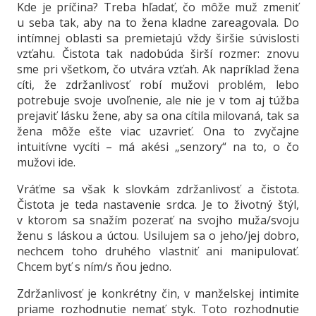
Kde je príčina? Treba hľadať, čo môže muž zmeniť
u seba tak, aby na to žena kladne zareagovala. Do
intímnej oblasti sa premietajú vždy širšie súvislosti
vzťahu. Čistota tak nadobúda širší rozmer: znovu
sme pri všetkom, čo utvára vzťah. Ak napríklad žena
cíti, že zdržanlivosť robí mužovi problém, lebo
potrebuje svoje uvoľnenie, ale nie je v tom aj túžba
prejaviť lásku žene, aby sa ona cítila milovaná, tak sa
žena môže ešte viac uzavrieť. Ona to zvyčajne
intuitívne vycíti – má akési „senzory“ na to, o čo
mužovi ide.
Vráťme sa však k slovkám zdržanlivosť a čistota.
Čistota je teda nastavenie srdca. Je to životný štýl,
v ktorom sa snažím pozerať na svojho muža/svoju
ženu s láskou a úctou. Usilujem sa o jeho/jej dobro,
nechcem toho druhého vlastniť ani manipulovať.
Chcem byť s ním/s ňou jedno.
Zdržanlivosť je konkrétny čin, v manželskej intimite
priame rozhodnutie nemať styk. Toto rozhodnutie