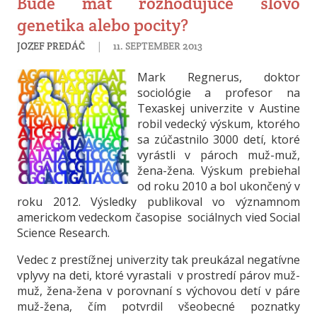
Bude mať rozhodujúce slovo
genetika alebo pocity?
|
JOZEF PREDÁČ
11. SEPTEMBER 2013
Mark Regnerus, doktor
sociológie a profesor na
Texaskej univerzite v Austine
robil vedecký výskum, ktorého
sa zúčastnilo 3000 detí, ktoré
vyrástli v pároch muž-muž,
žena-žena. Výskum prebiehal
od roku 2010 a bol ukončený v
roku 2012. Výsledky publikoval vo významnom
americkom vedeckom časopise sociálnych vied Social
Science Research.
Vedec z prestížnej univerzity tak preukázal negatívne
vplyvy na deti, ktoré vyrastali v prostredí párov muž-
muž, žena-žena v porovnaní s výchovou detí v páre
muž-žena, čím potvrdil všeobecné poznatky