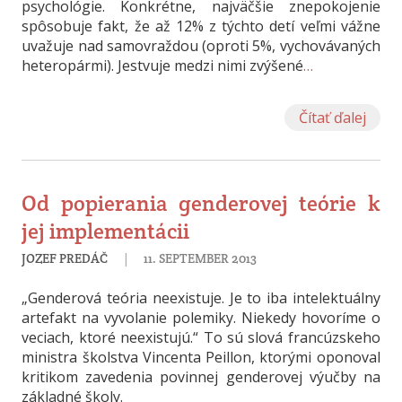
psychológie. Konkrétne, najväčšie znepokojenie
spôsobuje fakt, že až 12% z týchto detí veľmi vážne
uvažuje nad samovraždou (oproti 5%, vychovávaných
heteropármi). Jestvuje medzi nimi zvýšené
…
Čítať ďalej
Od popierania genderovej teórie k
jej implementácii
|
JOZEF PREDÁČ
11. SEPTEMBER 2013
„Genderová teória neexistuje. Je to iba intelektuálny
artefakt na vyvolanie polemiky. Niekedy hovoríme o
veciach, ktoré neexistujú.“ To sú slová francúzskeho
ministra školstva Vincenta Peillon, ktorými oponoval
kritikom zavedenia povinnej genderovej výučby na
základné školy.