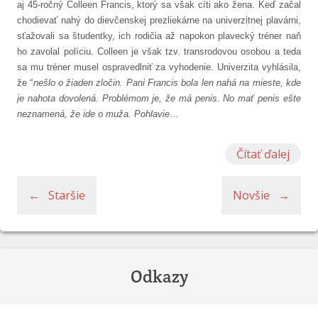
aj 45-ročný Colleen Francis, ktorý sa však cíti ako žena. Keď začal
chodievať nahý do dievčenskej prezliekárne na univerzitnej plavárni,
sťažovali sa študentky, ich rodičia až napokon plavecký tréner naň
ho zavolal políciu. Colleen je však tzv. transrodovou osobou a teda
sa mu tréner musel ospravedlniť za vyhodenie. Univerzita vyhlásila,
že “
nešlo o žiaden zločin. Pani Francis bola len nahá na mieste, kde
je nahota dovolená. Problémom je, že má penis. No mať penis ešte
neznamená, že ide o muža. Pohlavie
…
Čítať ďalej
← Staršie
Novšie →
Odkazy