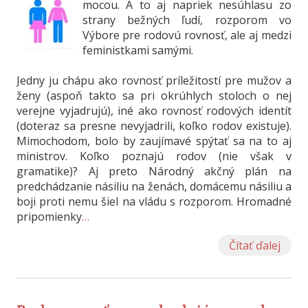
mocou. A to aj napriek nesúhlasu zo
strany bežných ľudí, rozporom vo
Výbore pre rodovú rovnosť, ale aj medzi
feministkami samými.
Jedny ju chápu ako rovnosť príležitostí pre mužov a
ženy (aspoň takto sa pri okrúhlych stoloch o nej
verejne vyjadrujú), iné ako rovnosť rodových identít
(doteraz sa presne nevyjadrili, koľko rodov existuje).
Mimochodom, bolo by zaujímavé spýtať sa na to aj
ministrov. Koľko poznajú rodov (nie však v
gramatike)? Aj preto Národný akčný plán na
predchádzanie násiliu na ženách, domácemu násiliu a
boji proti nemu šiel na vládu s rozporom. Hromadné
pripomienky
…
Čítať ďalej