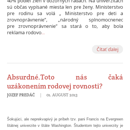
40% podiel žien v dozorných radách. Na univerzitách
sú občas vypísané miesta len pre ženy. Ministerstvo
pre rodinu sa volá „ Ministerstvo pre deti a
zrovnoprávnenie“, „národný splnomocnenec
pre zrovnoprávnenie“ sa stará o to, aby bola
reklama rodovo
…
Čítať ďalej
Absurdné.Toto nás čaká
uzákonením rodovej rovnosti?
|
JOZEF PREDÁČ
01. AUGUST 2013
Šokujúci, ale neprekvapivý je príbeh tzv. pani Francis na Evergreen
štátnej univerzite v štáte Washington. Študentom tejto univerzity je