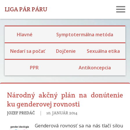
LIGA PÁR PÁRU
Hlavné
Symptotermálna metóda
Ekologické dojčenie
Dojčenie a návrat plodnosti
Laktačná kríza
Skúsenosti s dojčením
Nedarí sa počať
Dojčenie
Sexuálna etika
Rodina, prijatie detí a výchova
Bariérová a prerušovaný styk
Skúsenosti s hormonálkou a potratovou tabletkou
Skúsenosti so sterilizáciou
PPR
Antikoncepcia
Národný akčný plán na donútenie
ku genderovej rovnosti
|
JOZEF PREDÁČ
10. JANUÁR 2014
Genderová rovnosť sa na nás tlačí silou