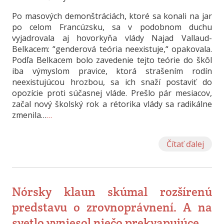
Po masových demonštráciách, ktoré sa konali na jar
po celom Francúzsku, sa v podobnom duchu
vyjadrovala aj hovorkyňa vlády Najad Vallaud-
Belkacem: “genderová teória neexistuje,“ opakovala.
Podľa Belkacem bolo zavedenie tejto teórie do škôl
iba výmyslom pravice, ktorá strašením rodín
neexistujúcou hrozbou, sa ich snaží postaviť do
opozície proti súčasnej vláde. Prešlo pár mesiacov,
začal nový školský rok a rétorika vlády sa radikálne
zmenila…
…
Čítať ďalej
Nórsky klaun skúmal rozšírenú
predstavu o zrovnoprávnení. A na
svetlo vyniesol niečo prekvapujúce.