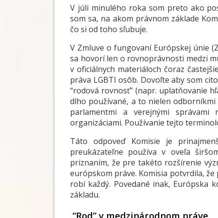
V júli minulého roka som preto ako po
som sa, na akom právnom základe Komis
čo si od toho sľubuje.
V Zmluve o fungovaní Európskej únie (
sa hovorí len o rovnoprávnosti medzi m
v oficiálnych materiáloch čoraz častejš
práva LGBTI osôb. Dovoľte aby som cito
“rodová rovnosť” (napr. uplatňovanie hľ
dlho používané, a to nielen odborníkmi
parlamentmi a verejnými správami
organizáciami. Používanie tejto terminol
Táto odpoveď Komisie je prinajmen
preukázateľne používa v oveľa širšo
priznaním, že pre takéto rozšírenie vý
európskom práve. Komisia potvrdila, že
robí každý. Povedané inak, Európska ko
základu.
“Rod” v medzinárodnom práve