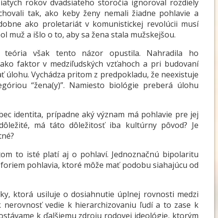
tych rokov dvadsiateho storočia ignoroval rozdiely
 chovali tak, ako keby ženy nemali žiadne pohlavie a
obne ako proletariát v komunistickej revolúcii musí
ol muž a išlo o to, aby sa žena stala mužskejšou.
á teória však tento názor opustila. Nahradila ho
 ako faktor v medziľudských vzťahoch a pri budovaní
ať úlohu. Vychádza pritom z predpokladu, že neexistuje
egóriou “žena(y)”. Namiesto biológie preberá úlohu
bec identita, prípadne aký význam má pohlavie pre jej
ôležité, má táto dôležitosť iba kultúrny pôvod? Je
tné?
tom to isté platí aj o pohlaví. Jednoznačnú bipolaritu
oriem pohlavia, ktoré môže mať podobu siahajúcu od
ky, ktorá usiluje o dosiahnutie úplnej rovnosti medzi
 nerovnosť vedie k hierarchizovaniu ľudí a to zase k
dostávame k ďalšiemu zdroju rodovej ideológie, ktorým