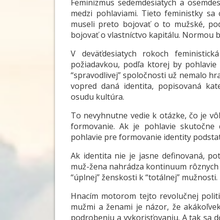
Feminizmus sedemdesiatych a osemdesia
medzi pohlaviami. Tieto feministky sa
museli preto bojovať o to mužské, pod
bojovať o vlastníctvo kapitálu. Normou b
V deväťdesiatych rokoch feministick
požiadavkou, podľa ktorej by pohlavie
“spravodlivej” spoločnosti už nemalo hr
vopred daná identita, popisovaná kat
osudu kultúra.
To nevyhnutne vedie k otázke, čo je vô
formovanie. Ak je pohlavie skutočne d
pohlavie pre formovanie identity podsta
Ak identita nie je jasne definovaná, po
muž-žena nahrádza kontinuum rôznych f
“úplnej” ženskosti k “totálnej” mužnosti.
Hnacím motorom tejto revolučnej politi
mužmi a ženami je názor, že akákoľvek
podrobeniu a vykorisťovaniu. A tak sa 