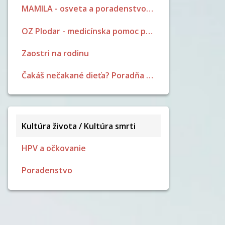
MAMILA - osveta a poradenstvo pri dojčení
OZ Plodar - medicínska pomoc pri neplodnosti
Zaostri na rodinu
Čakáš nečakané dieťa? Poradňa pre ženy a dievčatá
Kultúra života / Kultúra smrti
HPV a očkovanie
Poradenstvo