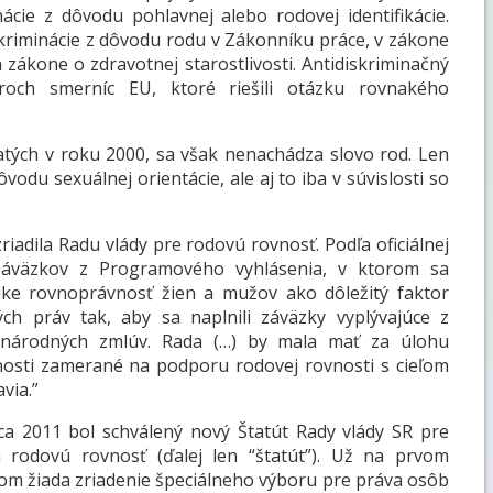
ie z dôvodu pohlavnej alebo rodovej identifikácie.
kriminácie z dôvodu rodu v Zákonníku práce, v zákone
 zákone o zdravotnej starostlivosti. Antidiskriminačný
roch smerníc EU, ktoré riešili otázku rovnakého
ijatých v roku 2000, sa však nenachádza slovo rod. Len
ôvodu sexuálnej orientácie, ale aj to iba v súvislosti so
riadila Radu vlády pre rodovú rovnosť. Podľa oficiálnej
 záväzkov z Programového vyhlásenia, v ktorom sa
itike rovnoprávnosť žien a mužov ako dôležitý faktor
ých práv tak, aby sa naplnili záväzky vyplývajúce z
zinárodných zmlúv. Rada (…) by mala mať za úlohu
osti zamerané na podporu rodovej rovnosti s cieľom
via.”
ca 2011 bol schválený nový Štatút Rady vlády SR pre
 rodovú rovnosť (ďalej len “štatút”). Už na prvom
orom žiada zriadenie špeciálneho výboru pre práva osôb