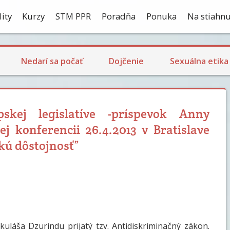
ity
Kurzy
STM PPR
Poradňa
Ponuka
Na stiahnu
Ekologické dojčenie
Dojčenie a návrat plodnosti
Laktačná kríza
Skúsenosti s dojčením
Nedarí sa počať
Dojčenie
Sexuálna etika
kej legislatíve -príspevok Anny
 konferencii 26.4.2013 v Bratislave
kú dôstojnosť”
uláša Dzurindu prijatý tzv. Antidiskriminačný zákon.