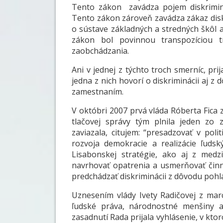
Tento zákon zavádza pojem diskriminác
Tento zákon zároveň zavádza zákaz dis
o sústave základných a stredných škôl a
zákon bol povinnou transpozíciou t
zaobchádzania.
Ani v jednej z týchto troch smerníc, pr
jedna z nich hovorí o diskriminácii aj z d
zamestnaním.
V októbri 2007 prvá vláda Róberta Fica z
tlačovej správy tým plnila jeden zo
zaviazala, citujem: “presadzovať v pol
rozvoja demokracie a realizácie ľudsk
Lisabonskej stratégie, ako aj z med
navrhovať opatrenia a usmerňovať činn
predchádzať diskriminácii z dôvodu pohla
Uznesením vlády Ivety Radičovej z mar
ľudské práva, národnostné menšiny a
zasadnutí Rada prijala vyhlásenie, v kt