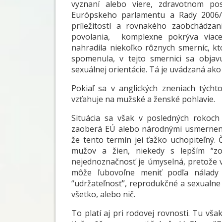
vyznaní alebo viere, zdravotnom post
Európskeho parlamentu a Rady 2006/5
príležitostí a rovnakého zaobchádza
povolania, komplexne pokrýva viac
nahradila niekoľko rôznych smerníc, kt
spomenula, v tejto smernici sa objav
sexuálnej orientácie. Tá je uvádzaná ak
Pokiaľ sa v anglických zneniach týcht
vzťahuje na mužské a ženské pohlavie.
Situácia sa však v posledných rokoch 
zaoberá EÚ alebo národnými usmerneniam
že tento termín jei ťažko uchopiteľný
mužov a žien, niekedy s lepším “zo
nejednoznačnosť je úmyselná, pretože v
môže ľubovoľne meniť podľa nálady ve
“udržateľnosť”, reprodukčné a sexualn
všetko, alebo nič.
To platí aj pri rodovej rovnosti. Tu vša