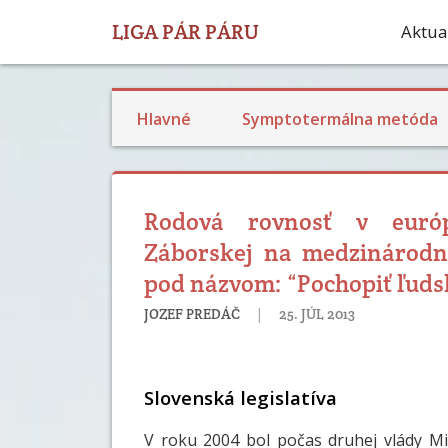
LIGA PÁR PÁRU
Aktual
Plodnosť a STM pozorovanie
Príspevky o bazálnej teplote
Výživa a reprodukčné zdravie
Hlavné
Symptotermálna metóda
Rodová rovnosť v európs
Záborskej na medzinárodnej
pod názvom: “Pochopiť ľuds
|
JOZEF PREDÁČ
25. JÚL 2013
Slovenská legislatíva
V roku 2004 bol počas druhej vlády Mik