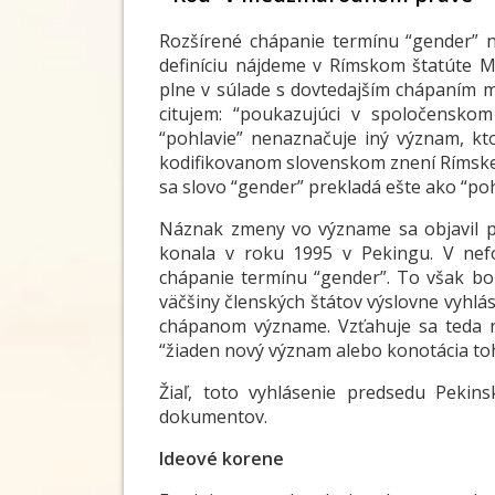
Rozšírené chápanie termínu “gender” 
definíciu nájdeme v Rímskom štatúte M
plne v súlade s dovtedajším chápaním 
citujem: “poukazujúci v spoločensko
“pohlavie” nenaznačuje iný význam, kt
kodifikovanom slovenskom znení Rímskeh
sa slovo “gender” prekladá ešte ako “poh
Náznak zmeny vo význame sa objavil po
konala v roku 1995 v Pekingu. V nefo
chápanie termínu “gender”. To však bo
väčšiny členských štátov výslovne vyhlá
chápanom význame. Vzťahuje sa teda n
“žiaden nový význam alebo konotácia to
Žiaľ, toto vyhlásenie predsedu Pekins
dokumentov.
Ideové korene