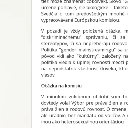
tiež môže znamenať čokoľvek). Slovo “Ge
určené pohlavie, nie biologické – takéto
Svedčia o tom predovšetkým mnohé uz
vypracovávané Európskou komisiou.
V pozadí je vždy položená otázka, 
“diskriminačnému” správaniu, či sa
stereotypov, či sa nepreberajú rodovo 
Politika “gender mainstreamingu” sa u
pôvod vidí ako “kultúrny”, založený n
politika viedla k úplnej rovnosti medzi
na nepodstatnú vlastnosť človeka, ktor
vlasov.
Otázka na komisiu
V minulom volebnom období som bol
dovtedy volal Výbor pre práva žien a ro
práva žien a rodovú rovnosť. O zmene 
ale úradníci bez mandátu od voličov. A 
inou ako heterosexuálnou orientáciou.