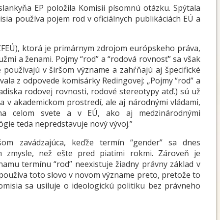
slankyňa EP položila Komisii písomnú otázku. Spýtala
ia používa pojem rod v oficiálnych publikáciách EÚ a
ZFEÚ), ktorá je primárnym zdrojom európskeho práva,
užmi a ženami. Pojmy “rod” a “rodová rovnosť” sa však
ie používajú v širšom význame a zahŕňajú aj špecifické
vala z odpovede komisárky Redingovej: „Pojmy “rod” a
adiska rodovej rovnosti, rodové stereotypy atď.) sú už
 a v akademickom prostredí, ale aj národnými vládami,
 na celom svete a v EÚ, ako aj medzinárodnými
ógie teda nepredstavuje nový vývoj.”
šom zavádzajúca, keďže termín “gender” sa dnes
m zmysle, než ešte pred piatimi rokmi. Zároveň je
znamu termínu “rod” neexistuje žiadny právny základ v
 používa toto slovo v novom význame preto, pretože to
misia sa usiluje o ideologickú politiku bez právneho