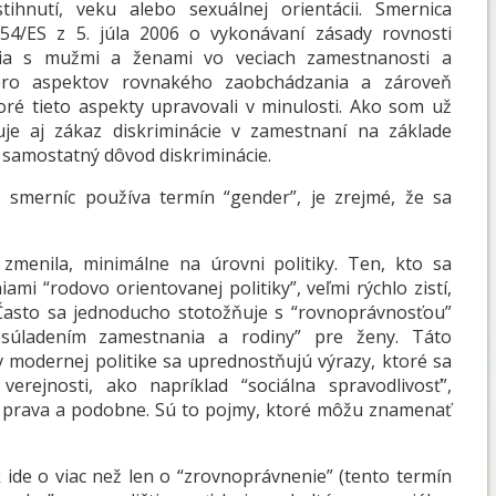
ihnutí, veku alebo sexuálnej orientácii. Smernica
4/ES z 5. júla 2006 o vykonávaní zásady rovnosti
nia s mužmi a ženami vo veciach zamestnanosti a
ero aspektov rovnakého zaobchádzania a zároveň
oré tieto aspekty upravovali v minulosti. Ako som už
uje aj zákaz diskriminácie v zamestnaní na základe
o samostatný dôvod diskriminácie.
o smerníc používa termín “gender”, je zrejmé, že sa
zmenila, minimálne na úrovni politiky. Ten, kto sa
i “rodovo orientovanej politiky”, veľmi rýchlo zistí,
. Často sa jednoducho stotožňuje s “rovnoprávnosťou”
súladením zamestnania a rodiny” pre ženy. Táto
 modernej politike sa uprednostňujú výrazy, ktoré sa
rejnosti, ako napríklad “sociálna spravodlivosť”,
e prava a podobne. Sú to pojmy, ktoré môžu znamenať
k ide o viac než len o “zrovnoprávnenie” (tento termín