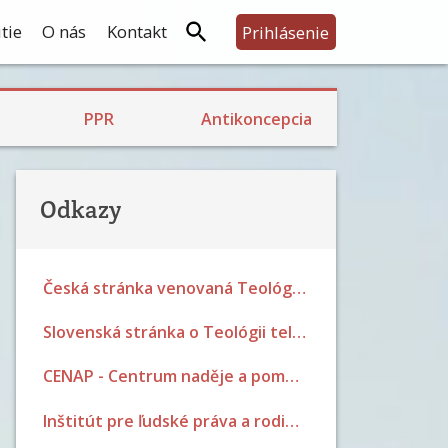
tie
O nás
Kontakt
Prihlásenie
Skúsenosti s PPR
Rodina, prijatie detí a výchova
Bariérová a prerušovaný styk
Skúsenosti s hormonálkou a potratovou tabletkou
Skúsenosti so sterilizáciou
PPR
Antikoncepcia
Odkazy
Česká stránka venovaná Teológii tela Jána Pavla II.
Slovenská stránka o Teológii tela Jána Pavla II.
CENAP - Centrum naděje a pomoci Brno
Inštitút pre ľudské práva a rodinnú politiku