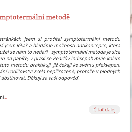
ymptotermálni metodě
stránkách jsem si pročítal symptotermální metodu
 já jsem lékař a hledáme možnosti antikoncepce, která
hužel se nám to nedaří, symptotermální metoda je sice
e jen na papíře, v praxi se Pearlův index pohybuje kolem
 tuto metodu praktikují, již čekají ke svému překvapení
vání rodičovství zcela nepřirozené, protože v plodných
 abstinovat. Děkuji za vaši odpověď
.
ní
…
Čítať ďalej