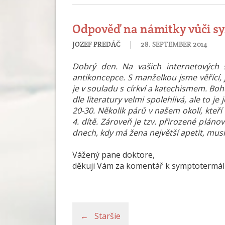
Odpověď na námitky vůči s
|
JOZEF PREDÁČ
28. SEPTEMBER 2014
Dobrý den. Na vašich internetových 
antikoncepce. S manželkou jsme věřící,
je v souladu s církví a katechismem. Bo
dle literatury velmi spolehlivá, ale to j
20-30. Několik párů v našem okolí, kteří
4. dítě. Zároveň je tzv. přirozené pláno
dnech, kdy má žena největší apetit, musí
Vážený pane doktore,
děkuji Vám za komentář k symptotermál
← Staršie