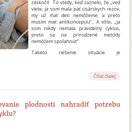
zaskočil. To vtedy, keď zaznelo, že „veď
viete, ja som mala päť cisárskych rezov,
my už mať deti nemôžeme, a preto
musím mať antikoncepciu“... A ešte, „ja
som nikdy nemala pravidelný cyklus,
preto sa na prirodzené metódy
nemôžem spoľahnúť“.
Takéto riešenie situácie je
Čítať ďalej
ovanie plodnosti nahradiť potrebu
yklu?