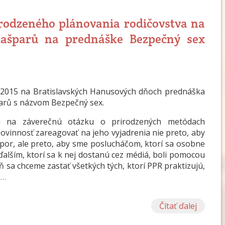
rodzeného plánovania rodičovstva na
ašparů na prednáške Bezpečný sex
9. 2015 na Bratislavských Hanusových dňoch prednáška
arů s názvom Bezpečný sex.
i na záverečnú otázku o prirodzených metódach
povinnosť zareagovať na jeho vyjadrenia nie preto, aby
por, ale preto, aby sme poslucháčom, ktorí sa osobne
ďalším, ktorí sa k nej dostanú cez médiá, boli pomocou
eň sa chceme zastať všetkých tých, ktorí PPR praktizujú,
.
…
Čítať ďalej