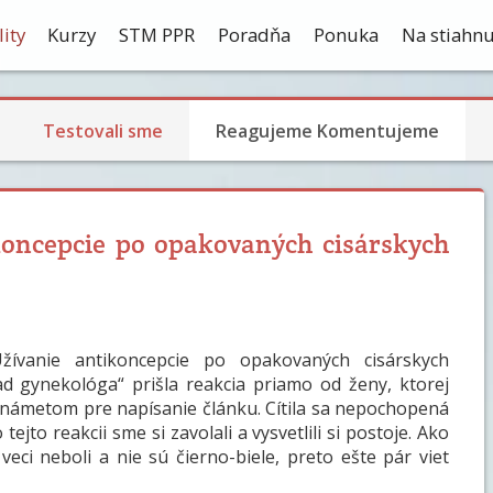
ity
Kurzy
STM PPR
Poradňa
Ponuka
Na stiahnu
Testovali sme
Reagujeme Komentujeme
koncepcie po opakovaných cisárskych
žívanie antikoncepcie po opakovaných cisárskych
d gynekológa“ prišla reakcia priamo od ženy, ktorej
i námetom pre napísanie článku. Cítila sa nepochopená
tejto reakcii sme si zavolali a vysvetlili si postoje. Ako
veci neboli a nie sú čierno-biele, preto ešte pár viet