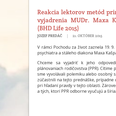
Reakcia lektorov metód pri
vyjadrenia MUDr. Maxa K
(BHD Life 2015)
|
JOZEF PREDÁČ
21. OKTÓBER 2015
V rámci Pochodu za život zaznela 19. 
psychiatra a stáleho diakona Maxa Kašp
Chceme sa vyjadriť k jeho odpoved
plánovaniach rodičovstva (PPR). Cítime 
sme vyvolávali polemiku alebo osobný s
zúčastnili na tejto prednáške, prípadne 
pri hľadaní pravdy v tejto oblasti. Zárov
a tých, ktorí PPR odborne vyučujú a šíria