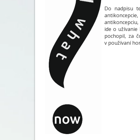
Do nadpisu te
antikoncepci
antikoncepciu,
ide o užívanie
pochopil, za č
v používaní ho