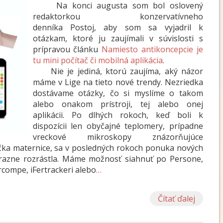
Na konci augusta som bol oslovený
redaktorkou konzervatívneho
denníka Postoj, aby som sa vyjadril k
otázkam, ktoré ju zaujímali v súvislosti s
prípravou článku
Namiesto antikoncepcie je
tu mini počítač či mobilná aplikácia
.
Nie je jediná, ktorú zaujíma, aký názor
máme v Lige na tieto nové trendy. Nezriedka
dostávame otázky, čo si myslíme o takom
alebo onakom prístroji, tej alebo onej
aplikácii. Po dlhých rokoch, keď boli k
dispozícii len obyčajné teplomery, prípadne
vreckové mikroskopy znázorňujúce
krčka maternice, sa v posledných rokoch ponuka nových
ýrazne rozrástla. Máme možnosť siahnuť po Persone,
rcompe, iFertrackeri alebo
…
Čítať ďalej