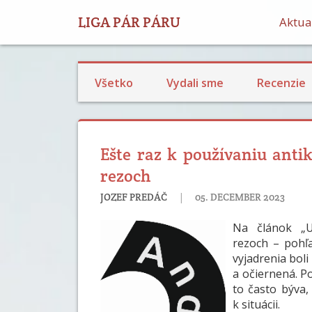
LIGA PÁR PÁRU
Aktual
Všetko
Vydali sme
Recenzie
Ešte raz k používaniu anti
rezoch
|
JOZEF PREDÁČ
05. DECEMBER 2023
Na článok „U
rezoch – pohľa
vyjadrenia bol
a očiernená. Po 
to často býva, 
k situácii.