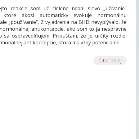
jto reakcie som už cielene nedal slovo „užívanie“
e, ktoré akosi automaticky evokuje hormonálnu
 ale „používanie“. Z vyjadrenia na BHD nevyplývalo, že
 hormonálnej antikoncepcie, ako som to ja nesprávne
o sa ospravedlňujem. Pripúšťam, že je určitý rozdiel
rmonálnej antikoncepcie, ktorá má vždy potenciálne
…
Čítať ďalej