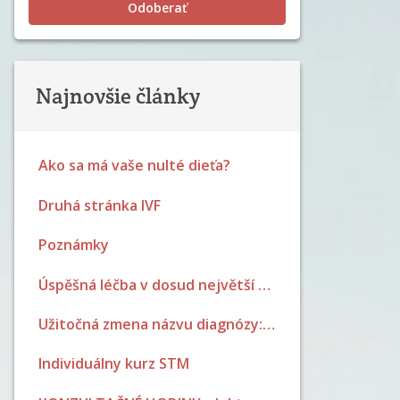
Odoberať
Najnovšie články
Ako sa má vaše nulté dieťa?
Druhá stránka IVF
Poznámky
Úspěšná léčba v dosud největší NaPro studii
Užitočná zmena názvu diagnózy: PCOS sa mení na PMOS.
Individuálny kurz STM