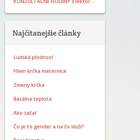
KONZULTAČNÉ HODINY s lektormi LPP v júli 2026
Najčítanejšie články
Ľudská plodnosť
Hlien krčka maternice
Zmeny krčka
Bazálna teplota
Ako začať
Čo je to gender a na čo slúži?