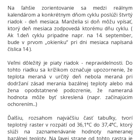
Na ľahšie zorientovanie sa medzi reálnym
kalendárom a konkrétnym dňom cyklu poslúži štvrtý
riadok - deň mesiaca. Manželia si doň môžu vpísať,
ktorý deň mesiaca zodpovedá ktorému dňu cyklu. (
Ak 1.deň cyklu pripadne napr. na 14. september,
bude v prvom „okienku“ pri dni mesiaca napísaná
číslica 14 ).
Veľmi dôležitý je piaty riadok - nepravidelnosti. Do
tohto riadku sa krížikom označuje upozornenie, že
teplota meraná v určitý deň nebola meraná pri
dodržaní zásad merania bazálnej teploty alebo má
žena opodstatnené podozrenie, že nameraná
hodnota môže byť skreslená (napr. začínajúcim
ochorením...)
Ďalšiu, rozsahom najväčšiu časť tabuľky, tvorí
teplotný raster v rozpätí od 36,1°C do 37,4°C, ktorý
slúži na zaznamenávanie hodnoty nameranej
bazálnej teploty. Na ľavej strane od tohto rastra je