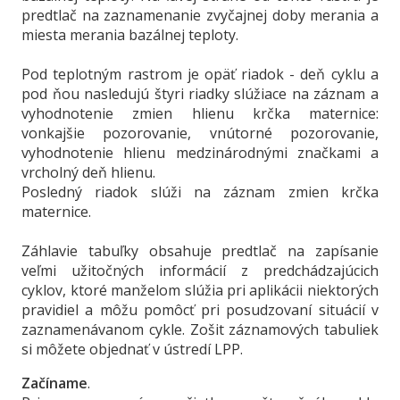
predtlač na zaznamenanie zvyčajnej doby merania a
miesta merania bazálnej teploty.
Pod teplotným rastrom je opäť riadok - deň cyklu a
pod ňou nasledujú štyri riadky slúžiace na záznam a
vyhodnotenie zmien hlienu krčka maternice:
vonkajšie pozorovanie, vnútorné pozorovanie,
vyhodnotenie hlienu medzinárodnými značkami a
vrcholný deň hlienu.
Posledný riadok slúži na záznam zmien krčka
maternice.
Záhlavie tabuľky obsahuje predtlač na zapísanie
veľmi užitočných informácií z predchádzajúcich
cyklov, ktoré manželom slúžia pri aplikácii niektorých
pravidiel a môžu pomôcť pri posudzovaní situácií v
zaznamenávanom cykle. Zošit záznamových tabuliek
si môžete objednať v ústredí LPP.
Začíname
.