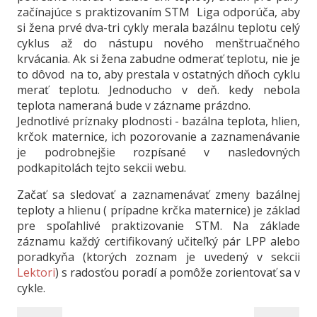
začínajúce s praktizovaním STM Liga odporúča, aby
si žena prvé dva-tri cykly merala bazálnu teplotu celý
cyklus až do nástupu nového menštruačného
krvácania. Ak si žena zabudne odmerať teplotu, nie je
to dôvod na to, aby prestala v ostatných dňoch cyklu
merať teplotu. Jednoducho v deň. kedy nebola
teplota nameraná bude v zázname prázdno.
Jednotlivé príznaky plodnosti - bazálna teplota, hlien,
krčok maternice, ich pozorovanie a zaznamenávanie
je podrobnejšie rozpísané v nasledovných
podkapitolách tejto sekcii webu.
Začať sa sledovať a zaznamenávať zmeny bazálnej
teploty a hlienu ( prípadne krčka maternice) je základ
pre spoľahlivé praktizovanie STM. Na základe
záznamu každý certifikovaný učiteľký pár LPP alebo
poradkyňa (ktorých zoznam je uvedený v sekcii
Lektori
) s radosťou poradí a pomôže zorientovať sa v
cykle.