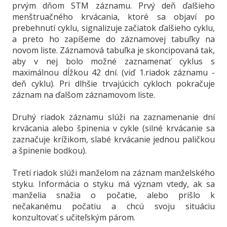
prvým dňom STM záznamu. Prvý deň ďalšieho
menštruačného krvácania, ktoré sa objaví po
prebehnutí cyklu, signalizuje začiatok ďalšieho cyklu,
a preto ho zapíšeme do záznamovej tabuľky na
novom liste. Záznamová tabuľka je skoncipovaná tak,
aby v nej bolo možné zaznamenať cyklus s
maximálnou dĺžkou 42 dní. (viď 1.riadok záznamu -
deň cyklu). Pri dlhšie trvajúcich cykloch pokračuje
záznam na ďalšom záznamovom liste.
Druhý riadok záznamu slúži na zaznamenanie dní
krvácania alebo špinenia v cykle (silné krvácanie sa
zaznačuje krížikom, slabé krvácanie jednou paličkou
a špinenie bodkou).
Tretí riadok slúži manželom na záznam manželského
styku. Informácia o styku má význam vtedy, ak sa
manželia snažia o počatie, alebo prišlo k
nečakanému počatiu a chcú svoju situáciu
konzultovať s učiteľským párom.