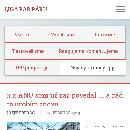
LIGA PÁR PÁRU
Všetko
Vydali sme
Recenzie
Testovali sme
Reagujeme Komentujeme
LPP podporuje
Noviny z rodiny Lpp
3 x ÁNO som už raz povedal ... a rád
to urobím znovu
|
JOZEF PREDÁČ
03. FEBRUÁR 2015
Spomínate si, či ste sa