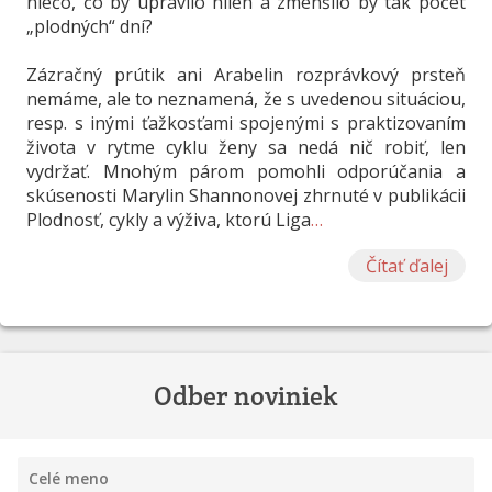
niečo, čo by upravilo hlien a zmenšilo by tak počet
„plodných“ dní?
Zázračný prútik ani Arabelin rozprávkový prsteň
nemáme, ale to neznamená, že s uvedenou situáciou,
resp. s inými ťažkosťami spojenými s praktizovaním
života v rytme cyklu ženy sa nedá nič robiť, len
vydržať. Mnohým párom pomohli odporúčania a
skúsenosti Marylin Shannonovej zhrnuté v publikácii
Plodnosť, cykly a výživa, ktorú Liga
…
Čítať ďalej
Odber noviniek