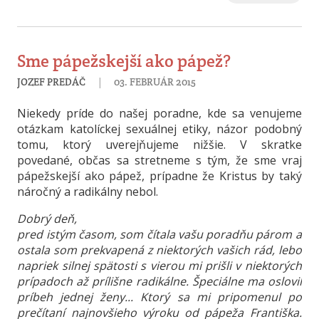
Sme pápežskejší ako pápež?
|
JOZEF PREDÁČ
03. FEBRUÁR 2015
Niekedy príde do našej poradne, kde sa venujeme
otázkam katolíckej sexuálnej etiky, názor podobný
tomu, ktorý uverejňujeme nižšie. V skratke
povedané, občas sa stretneme s tým, že sme vraj
pápežskejší ako pápež, prípadne že Kristus by taký
náročný a radikálny nebol.
Dobrý deň,
pred istým časom, som čítala vašu poradňu párom a
ostala som prekvapená z niektorých vašich rád, lebo
napriek silnej spätosti s vierou mi prišli v niektorých
prípadoch až prílišne radikálne. Špeciálne ma oslovil
príbeh jednej ženy... Ktorý sa mi pripomenul po
prečítaní najnovšieho výroku od pápeža Františka.