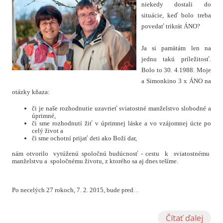
niekedy dostali do
situácie, keď bolo treba
povedať trikrát ÁNO?
Ja si pamätám len na
jednu takú príležitosť.
Bolo to 30. 4.1988. Moje
a Simonkino 3 x ÁNO na
otázky kňaza:
či je naše rozhodnutie uzavrieť sviatostné manželstvo slobodné a
úprimné,
či sme rozhodnutí žiť v úprimnej láske a vo vzájomnej úcte po
celý život a
či sme ochotní prijať deti ako Boží dar,
nám otvorilo vytúženú spoločnú budúcnosť - cestu k sviatostnému
manželstvu a spoločnému životu, z ktorého sa aj dnes tešíme.
Po necelých 27 rokoch, 7. 2. 2015, bude pred
…
Čítať ďalej