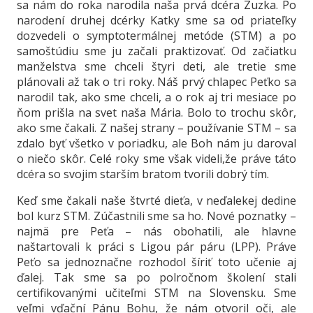
sa nám do roka narodila naša prvá dcéra Zuzka. Po
narodení druhej dcérky Katky sme sa od priateľky
dozvedeli o symptotermálnej metóde (STM) a po
samoštúdiu sme ju začali praktizovať. Od začiatku
manželstva sme chceli štyri deti, ale tretie sme
plánovali až tak o tri roky. Náš prvý chlapec Peťko sa
narodil tak, ako sme chceli, a o rok aj tri mesiace po
ňom prišla na svet naša Mária. Bolo to trochu skôr,
ako sme čakali. Z našej strany – používanie STM – sa
zdalo byť všetko v poriadku, ale Boh nám ju daroval
o niečo skôr. Celé roky sme však videli,že práve táto
dcéra so svojim starším bratom tvorili dobrý tím.
Keď sme čakali naše štvrté dieťa, v neďalekej dedine
bol kurz STM. Zúčastnili sme sa ho. Nové poznatky –
najmä pre Peťa – nás obohatili, ale hlavne
naštartovali k práci s Ligou pár páru (LPP). Práve
Peťo sa jednoznačne rozhodol šíriť toto učenie aj
ďalej. Tak sme sa po polročnom školení stali
certifikovanými učiteľmi STM na Slovensku. Sme
veľmi vďační Pánu Bohu, že nám otvoril oči, ale