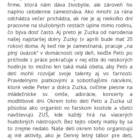
firme, ktorá nám dáva živobytie, ale zároveň ho
naplno celodenne zamestnáva. Ako mnohí za rána
odchádza večer prichádza, ak nie je aj niekoľko dní
pracovne na služobných cestách úplne mimo rodinu,
čo býva dosť často. Aj preto je Zuzka od narodenia
našej najstaršej dcéry Zuzky (v apríli bude mať 20
rokov) doma. Aj keď nie je zamestnaná, pracuje „na
plný úväzok“ v domácnosti celý deň, keďže Peťo po
príchode z práce pokračuje v nej ešte do neskorých
hodín.Je to možno len taká malá obeta, aby Peťo a
deti mohli rozvíjať svoje talenty aj vo farnosti.
Pravidelnými piatkovými a sobotňajšími nácvikmi,
ktoré vedie Peter a dcéra Zuzka, cvičíme piesne na
mládežnícke sv. omše, adorácie, koncerty a
modlitbové dni. Okrem toho deti Peťo a Zuzka už
pôsobia ako organisti vo farskom kostole a všetci
navštevujú ZUŠ, kde každý hrá na viacerých
hudobných nástrojoch. Bez tejto obety matky by sa
to zrejme nedalo. Naše deti okrem toho organizujú
aj iné aktivity, ako je Denný letný tábor pre deti,