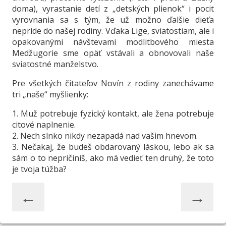
doma), vyrastanie detí z „detských plienok“ i pocit
vyrovnania sa s tým, že už možno ďalšie dieťa
nepríde do našej rodiny. Vďaka Lige, sviatostiam, ale i
opakovanými návštevami modlitbového miesta
Medžugorie sme opäť vstávali a obnovovali naše
sviatostné manželstvo.
Pre všetkých čitateľov Novín z rodiny zanechávame
tri „naše“ myšlienky:
1. Muž potrebuje fyzický kontakt, ale žena potrebuje
citové naplnenie.
2. Nech slnko nikdy nezapadá nad vašim hnevom.
3. Nečakaj, že budeš obdarovaný láskou, lebo ak sa
sám o to nepričiníš, ako má vedieť ten druhý, že toto
je tvoja túžba?
←
→