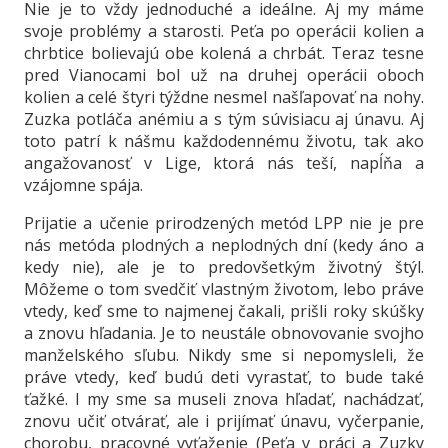
Nie je to vždy jednoduché a ideálne. Aj my máme
svoje problémy a starosti. Peťa po operácii kolien a
chrbtice bolievajú obe kolená a chrbát. Teraz tesne
pred Vianocami bol už na druhej operácii oboch
kolien a celé štyri týždne nesmel našľapovať na nohy.
Zuzka potláča anémiu a s tým súvisiacu aj únavu. Aj
toto patrí k nášmu každodennému životu, tak ako
angažovanosť v Lige, ktorá nás teší, napĺňa a
vzájomne spája.
Prijatie a učenie prirodzených metód LPP nie je pre
nás metóda plodných a neplodných dní (kedy áno a
kedy nie), ale je to predovšetkým životný štýl.
Môžeme o tom svedčiť vlastným životom, lebo práve
vtedy, keď sme to najmenej čakali, prišli roky skúšky
a znovu hľadania. Je to neustále obnovovanie svojho
manželského sľubu. Nikdy sme si nepomysleli, že
práve vtedy, keď budú deti vyrastať, to bude také
ťažké. I my sme sa museli znova hľadať, nachádzať,
znovu učiť otvárať, ale i prijímať únavu, vyčerpanie,
chorobu, pracovné vyťaženie (Peťa v práci a Zuzky