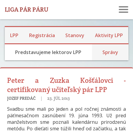
LIGA PÁR PÁRU
Ochrana osobných údajov
LPP
Registrácia
Stanovy
Aktivity LPP
Dve percentá
Predstavujeme lektorov LPP
Správy
Peter a Zuzka Košťálovci -
certifikovaný učiteľský pár LPP
|
JOZEF PREDÁČ
23. JÚL 2013
Svadbu sme mali po jeden a pol ročnej známosti a
päťmesačnom zasnúbení 19. júna 1993. Už pred
manželstvom sme poznali kalendárnu prirodzenú
metódu. Po dieťati sme túžili hneď od začiatku, a tak