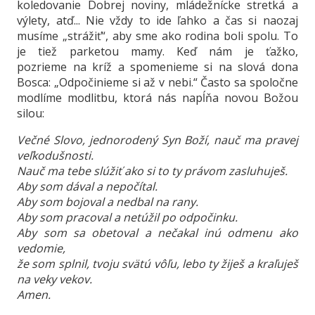
koledovanie Dobrej noviny, mládežnícke stretká a
výlety, atď... Nie vždy to ide ľahko a čas si naozaj
musíme „strážiť“, aby sme ako rodina boli spolu. To
je tiež parketou mamy. Keď nám je ťažko,
pozrieme na kríž a spomenieme si na slová dona
Bosca: „Odpočinieme si až v nebi.“ Často sa spoločne
modlíme modlitbu, ktorá nás napĺňa novou Božou
silou:
Večné Slovo, jednorodený Syn Boží, nauč ma pravej
veľkodušnosti.
Nauč ma tebe slúžiť ako si to ty právom zasluhuješ.
Aby som dával a nepočítal.
Aby som bojoval a nedbal na rany.
Aby som pracoval a netúžil po odpočinku.
Aby som sa obetoval a nečakal inú odmenu ako
vedomie,
že som splnil, tvoju svätú vôľu, lebo ty žiješ a kraľuješ
na veky vekov.
Amen.