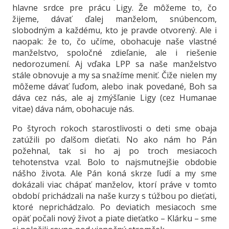
hlavne srdce pre prácu Ligy. Že môžeme to, čo
žijeme, dávať ďalej manželom, snúbencom,
slobodným a každému, kto je pravde otvorený. Ale i
naopak: že to, čo učíme, obohacuje naše vlastné
manželstvo, spoločné zdieľanie, ale i riešenie
nedorozumení. Aj vďaka LPP sa naše manželstvo
stále obnovuje a my sa snažíme meniť. Čiže nielen my
môžeme dávať ľuďom, alebo inak povedané, Boh sa
dáva cez nás, ale aj zmýšľanie Ligy (cez Humanae
vitae) dáva nám, obohacuje nás.
Po štyroch rokoch starostlivosti o deti sme obaja
zatúžili po ďalšom dieťati. No ako nám ho Pán
požehnal, tak si ho aj po troch mesiacoch
tehotenstva vzal. Bolo to najsmutnejšie obdobie
nášho života. Ale Pán koná skrze ľudí a my sme
dokázali viac chápať manželov, ktorí práve v tomto
období prichádzali na naše kurzy s túžbou po dieťati,
ktoré neprichádzalo. Po deviatich mesiacoch sme
opäť počali nový život a piate dieťatko – Klárku – sme