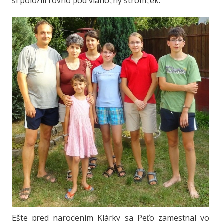
si položili rovno pod vianočný stromček.
Ešte pred narodením Klárky sa Peťo zamestnal vo