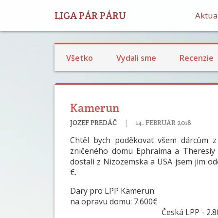
LIGA PÁR PÁRU
Aktual
Všetko
Vydali sme
Recenzie
Kamerun
|
JOZEF PREDÁČ
14. FEBRUÁR 2018
Chtěl bych poděkovat všem dárcům z Č
zničeného domu Ephraima a Theresiy 
dostali z Nizozemska a USA jsem jim odes
€.
Dary pro LPP Kamerun:
na opravu domu: 7.600€
Česká LPP - 2.80