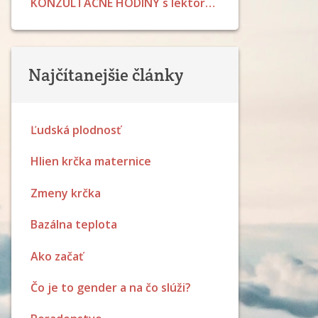
KONZULTAČNÉ HODINY s lektormi LPP v júli 2026
Najčítanejšie články
Ľudská plodnosť
Hlien krčka maternice
Zmeny krčka
Bazálna teplota
Ako začať
Čo je to gender a na čo slúži?