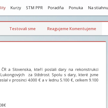
ity
Kurzy
STM PPR
Poradňa
Ponuka
Na stiahnu
Testovali sme
Reagujeme Komentujeme
R a Slovenska, kteří poslali dary na rekonstrukci
Lukongových za štědrost. Spolu s dary, které jsme
lal v prosinci 4.000 € a v lednu 5.100 €, celkem 9.100
8€