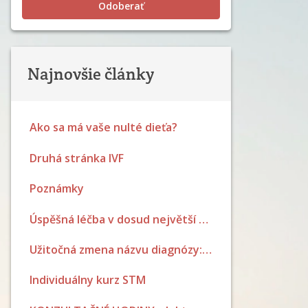
Odoberať
Najnovšie články
Ako sa má vaše nulté dieťa?
Druhá stránka IVF
Poznámky
Úspěšná léčba v dosud největší NaPro studii
Užitočná zmena názvu diagnózy: PCOS sa mení na PMOS.
Individuálny kurz STM