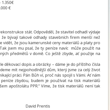
350€
0 €
konstrukce stát. Odpověděl, že stavitel
odhadl výdaje
e, že bývají takové odhady stavebních firem menší než
e vidět, že jsou kamerunské ceny materiálů a platy pro
 Tak jsem mu psal, že ty peníze navíc může použít na
ených předmětů v domě. Co ještě zbyde, ať použije na
 děkovací dopis a obrázky – dáme je do příštího čísla
deme mít nejpohodlnější dům, který jsme za celý život
nikající práci. Pán Bůh ví, proč nás spojil s Vámi. Ať nám
 peníze zbydou, budem je používat na tisk materiálů
šem apoštolátu PPR.“ Víme, že tisk materiálů není tak
rentis