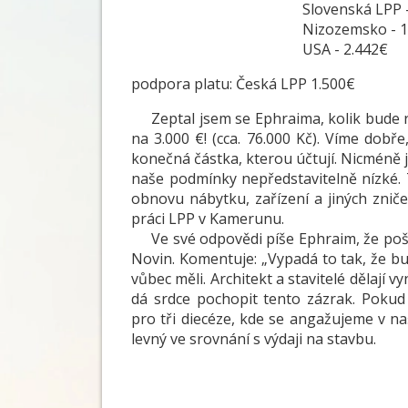
Slovenská LPP - 1.
Nizozemsko - 1.00
USA - 2.442€
podpora platu: Česká LPP 1.500€
Zeptal jsem se Ephraima, kolik bude re
na 3.000 €! (cca. 76.000 Kč). Víme dobř
konečná částka, kterou účtují. Nicméně j
naše podmínky nepředstavitelně nízké.
obnovu nábytku, zařízení a jiných znič
práci LPP v Kamerunu.
Ve své odpovědi píše Ephraim, že pošle
Novin. Komentuje: „Vypadá to tak, že bu
vůbec měli. Architekt a stavitelé dělají vy
dá srdce pochopit tento zázrak. Pokud
pro tři diecéze, kde se angažujeme v na
levný ve srovnání s výdaji na stavbu.
David P