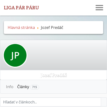
LIGA PÁR PÁRU
Hlavná stránka
Jozef Predáč
JP
Jozef Predáč
More
Info
Články
715