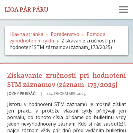
LIGA PÁR PÁRU
Hlavná stránka
Poradenstvo
Pomoc s
vyhodnotením cyklu
Získavanie zručností pri
hodnotení STM záznamov (záznam_173/2025)
Získavanie zručností pri hodnotení
STM záznamov (záznam_173/2025)
|
JOZEF PREDÁČ
02. DECEMBER 2025
Jistotu v hodnocení STM záznamů je možné získat
jen praxí... a protože vlastní cykly přibývají jen
pomalu, od tohoto čísla přidáme do bulletinu vždy
jeden nevyhodnocený záznam. Kdo si rád zasoutěží,
najde záznam vždy pár dnů před vydáním bulletinu