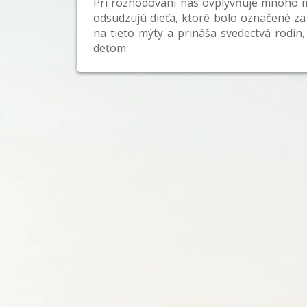
Pri rozhodovaní nás ovplyvňuje mnoho m
odsudzujú dieťa, ktoré bolo označené z
na tieto mýty a prináša svedectvá rodín,
deťom.