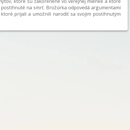
ýtov, ktoré sú zakorenené vo verejnej mienke a ktoré
a postihnuté na smrť. Brožúrka odpovedá argumentami
 ktoré prijali a umožnili narodiť sa svojim postihnutým