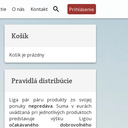
tie
O nás
Kontakt
Prihlásenie
Košík
Košík je prázdny
Pravidlá distribúcie
Liga pár páru produkty zo svojej
ponuky
nepredáva
. Suma v eurách
uvádzaná pri jednotlivých produktoch
predstavuje výšku Ligou
očakávaného dobrovoľného