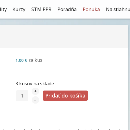
ity
Kurzy
STM PPR
Poradňa
Ponuka
Na stiahnu
za kus
1,00 €
3 kusov na sklade
+
–