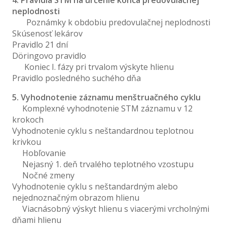
4. Pravidlá STM na určenie konca predovulačnej
neplodnosti
Poznámky k obdobiu predovulačnej neplodnosti
Skúsenosť lekárov
Pravidlo 21 dní
Döringovo pravidlo
Koniec I. fázy pri trvalom výskyte hlienu
Pravidlo posledného suchého dňa
5. Vyhodnotenie záznamu menštruačného cyklu
Komplexné vyhodnotenie STM záznamu v 12
krokoch
Vyhodnotenie cyklu s neštandardnou teplotnou
krivkou
Hobľovanie
Nejasný 1. deň trvalého teplotného vzostupu
Nočné zmeny
Vyhodnotenie cyklu s neštandardným alebo
nejednoznačným obrazom hlienu
Viacnásobný výskyt hlienu s viacerými vrcholnými
dňami hlienu