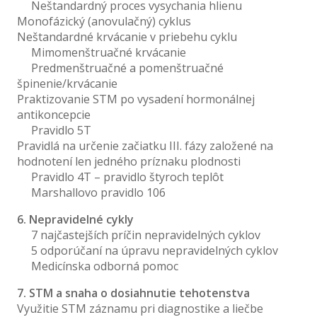
Neštandardný proces vysychania hlienu
Monofázický (anovulačný) cyklus
Neštandardné krvácanie v priebehu cyklu
Mimomenštruačné krvácanie
Predmenštruačné a pomenštruačné
špinenie/krvácanie
Praktizovanie STM po vysadení hormonálnej
antikoncepcie
Pravidlo 5T
Pravidlá na určenie začiatku III. fázy založené na
hodnotení len jedného príznaku plodnosti
Pravidlo 4T – pravidlo štyroch teplôt
Marshallovo pravidlo 106
6. Nepravidelné cykly
7 najčastejších príčin nepravidelných cyklov
5 odporúčaní na úpravu nepravidelných cyklov
Medicínska odborná pomoc
7. STM a snaha o dosiahnutie tehotenstva
Využitie STM záznamu pri diagnostike a liečbe