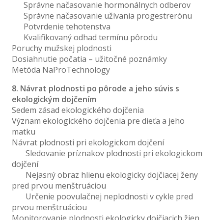
Správne načasovanie hormonálnych odberov
Správne načasovanie užívania progestrerónu
Potvrdenie tehotenstva
Kvalifikovaný odhad termínu pôrodu
Poruchy mužskej plodnosti
Dosiahnutie počatia – užitočné poznámky
Metóda NaProTechnology
8. Návrat plodnosti po pôrode a jeho súvis s
ekologickým dojčením
Sedem zásad ekologického dojčenia
Význam ekologického dojčenia pre dieťa a jeho
matku
Návrat plodnosti pri ekologickom dojčení
Sledovanie príznakov plodnosti pri ekologickom
dojčení
Nejasný obraz hlienu ekologicky dojčiacej ženy
pred prvou menštruáciou
Určenie poovulačnej neplodnosti v cykle pred
prvou menštruáciou
Monitorovanie plodnosti ekologicky dojčiacich žien