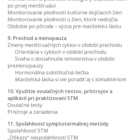
po prvej menštruácii
Monitorovanie plodnosti kultúrne dojčiacich žien
Monitorovanie plodnosti u žien, ktoré nedojčia
Obdobie po pôrode – výzva pre manželskú lásku
9. Prechod a menopauza
Zmeny menštruačných cyklov v období prechodu
Orientácia v cykloch v období prechodu
Snaha o dosiahnutie tehotenstva v období
premenopauzy
Hormonálna substitučná liečba
Manželská láska si vie poradiť aj s klimaktériom
10. Využitie ovulačných testov, prístrojov a
aplikácií pri praktizovaní STM
Ovulačné testy
Prístroje a zariadenia
11. Spoľahlivosť symptotermálnej metódy
Spoľahlivosť STM
„Dôkazy“ nespoľahlivosti STM