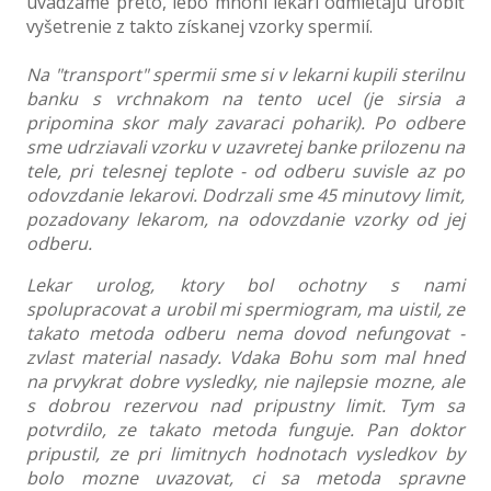
uvádzame preto, lebo mnohí lekári odmietajú urobiť
vyšetrenie z takto získanej vzorky spermií.
Na "transport" spermii sme si v lekarni kupili sterilnu
banku s vrchnakom na tento ucel (je sirsia a
pripomina skor maly zavaraci poharik). Po odbere
sme udrziavali vzorku v uzavretej banke prilozenu na
tele, pri telesnej teplote - od odberu suvisle az po
odovzdanie lekarovi. Dodrzali sme 45 minutovy limit,
pozadovany lekarom, na odovzdanie vzorky od jej
odberu.
Lekar urolog, ktory bol ochotny s nami
spolupracovat a urobil mi spermiogram, ma uistil, ze
takato metoda odberu nema dovod nefungovat -
zvlast material nasady. Vdaka Bohu som mal hned
na prvykrat dobre vysledky, nie najlepsie mozne, ale
s dobrou rezervou nad pripustny limit. Tym sa
potvrdilo, ze takato metoda funguje. Pan doktor
pripustil, ze pri limitnych hodnotach vysledkov by
bolo mozne uvazovat, ci sa metoda spravne