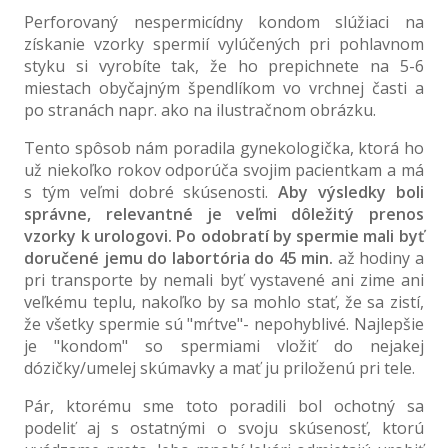
Perforovaný nespermicídny kondom slúžiaci na
získanie vzorky spermií vylúčených pri pohlavnom
styku si vyrobíte tak, že ho prepichnete na 5-6
miestach obyčajným špendlíkom vo vrchnej časti a
po stranách napr. ako na ilustračnom obrázku.
Tento spôsob nám poradila gynekologička, ktorá ho
už niekoľko rokov odporúča svojim pacientkam a má
s tým veľmi dobré skúsenosti.
Aby výsledky boli
správne, relevantné je veľmi dôležitý prenos
vzorky k urologovi.
Po odobratí by spermie mali byť
doručené jemu do labortória do 45 min.
až hodiny a
pri transporte by nemali byť vystavené ani zime ani
veľkému teplu, nakoľko by sa mohlo stať, že sa zistí,
že všetky spermie sú "mŕtve"- nepohyblivé. Najlepšie
je "kondom" so spermiami vložiť do nejakej
dózičky/umelej skúmavky a mať ju priloženú pri tele.
Pár, ktorému sme toto poradili bol ochotný sa
podeliť aj s ostatnými o svoju skúsenosť, ktorú