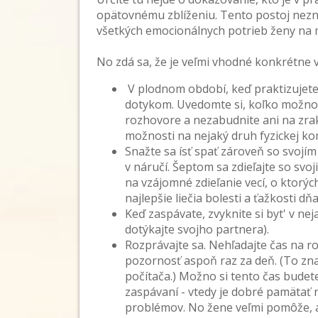
opätovnému zblíženiu. Tento postoj nez
všetkých emocionálnych potrieb ženy na 
No zdá sa, že je veľmi vhodné konkrétne vy
V plodnom období, keď praktizujete
dotykom. Uvedomte si, koľko možnos
rozhovore a nezabudnite ani na zrak
možnosti na nejaký druh fyzickej kom
Snažte sa ísť spať zároveň so svojím 
v náručí. Šeptom sa zdieľajte so svo
na vzájomné zdieľanie vecí, o ktorýc
najlepšie liečia bolesti a ťažkosti dňa
Keď zaspávate, zvyknite si byt' v n
dotýkajte svojho partnera).
Rozprávajte sa. Nehľadajte čas na r
pozornosť aspoň raz za deň. (To zna
počítača.) Možno si tento čas budete
zaspávaní - vtedy je dobré pamätať na
problémov. No žene veľmi pomôže, ak