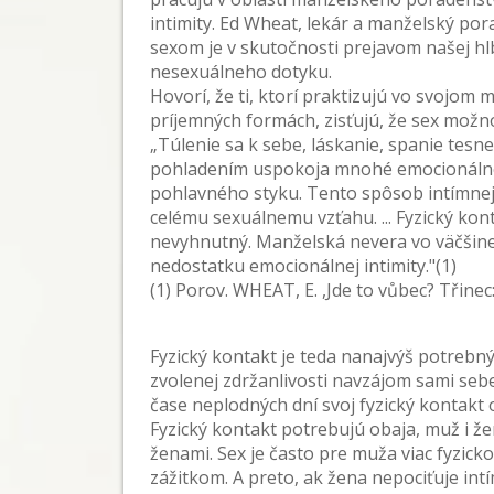
intimity. Ed Wheat, lekár a manželský por
sexom je v skutočnosti prejavom našej hlb
nesexuálneho dotyku.
Hovorí, že ti, ktorí praktizujú vo svojom
príjemných formách, zisťujú, že sex možno 
„Túlenie sa k sebe, láskanie, spanie tes
pohladením uspokoja mnohé emocionálne 
pohlavného styku. Tento spôsob intímnej
celému sexuálnemu vzťahu. ... Fyzický kon
nevyhnutný. Manželská nevera vo väčšine 
nedostatku emocionálnej intimity."(1)
(1) Porov. WHEAT, E. ,Jde to vůbec? Třinec:
Fyzický kontakt je teda nanajvýš potrebný
zvolenej zdržanlivosti navzájom sami seb
čase neplodných dní svoj fyzický kontakt 
Fyzický kontakt potrebujú obaja, muž i ž
ženami. Sex je často pre muža viac fyzic
zážitkom. A preto, ak žena nepociťuje int