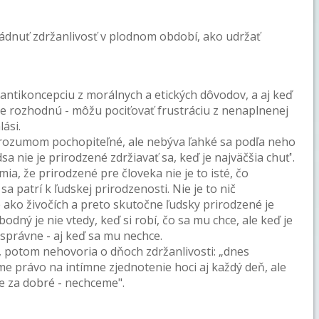
ládnuť zdržanlivosť v plodnom období, ako udržať
antikoncepciu z morálnych a etických dôvodov, a aj keď
e rozhodnú - môžu pociťovať frustráciu z nenaplnenej
ási.
e rozumom pochopiteľné, ale nebýva ľahké sa podľa neho
a nie je prirodzené zdržiavať sa, keď je najväčšia chuť'.
, že prirodzené pre človeka nie je to isté, čo
 patrí k ľudskej prirodzenosti. Nie je to nič
e ako živočích a preto skutočne ľudsky prirodzené je
bodný je nie vtedy, keď si robí, čo sa mu chce, ale keď je
a správne - aj keď sa mu nechce.
i, potom nehovoria o dňoch zdržanlivosti: „dnes
e právo na intímne zjednotenie hoci aj každý deň, ale
e za dobré - nechceme".