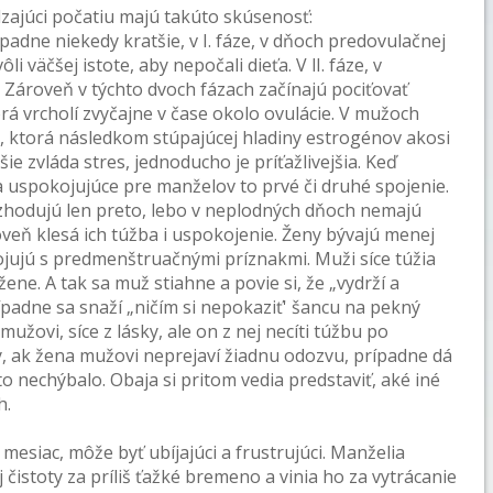
zajúci počatiu majú takúto skúsenosť:
adne niekedy kratšie, v I. fáze, v dňoch predovulačnej
li väčšej istote, aby nepočali dieťa. V lI. fáze, v
. Zároveň v týchto dvoch fázach začínajú pociťovať
á vrcholí zvyčajne v čase okolo ovulácie. V mužoch
, ktorá následkom stúpajúcej hladiny estrogénov akosi
šie zvláda stres, jednoducho je príťažlivejšia. Keď
va uspokojujúce pre manželov to prvé či druhé spojenie.
ozhodujú len preto, lebo v neplodných dňoch nemajú
veň klesá ich túžba i uspokojenie. Ženy bývajú menej
ujú s predmenštruačnými príznakmi. Muži síce túžia
ene. A tak sa muž stiahne a povie si, že „vydrží a
padne sa snaží „ničím si nepokaziť' šancu na pekný
mužovi, síce z lásky, ale on z nej necíti túžbu po
y, ak žena mužovi neprejaví žiadnu odozvu, prípadne dá
 to nechýbalo. Obaja si pritom vedia predstaviť, aké iné
h.
mesiac, môže byť ubíjajúci a frustrujúci. Manželia
istoty za príliš ťažké bremeno a vinia ho za vytrácanie