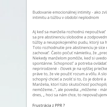
Budovanie emocionálnej intimity - ako zv
intimitu a túžbu v období neplodnom
Aj keď sa manželia rozhodnú nepoužívať' 
sa pre abstinenciu slobodne a zodpovedn
túžby a neuspokojeného pudu, ktorý sa hl
Toto rozhodnutie pre abstinenciu je síc
zachovať'. Často počuť námietku, že „preds
Niekedy manželom pomôže, keď si uvedomia
spontánne. Schopnosť' a potreba ovládať sa
neprirodzené - človek je na vyššej priečk
práve to, že vie použiť rozum a vôľu. A slo
schopný chcieť a zvoliť si to, čo je dobré 
Manželia, ktorí túto skutočnosť pochopil
nemôžeme...", ale povedia: „môžeme - mám
dnes, „ hoci sa nám chce, to nepovažujem
Frustrácia z PPR ?