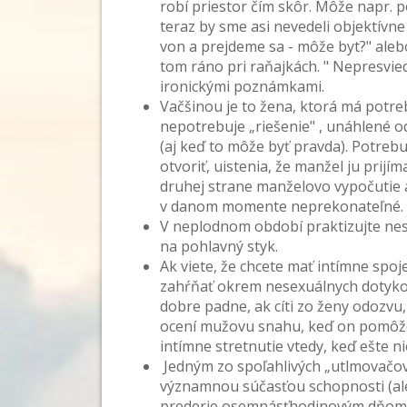
robí priestor čím skôr. Môže napr. po
teraz by sme asi nevedeli objektívne
von a prejdeme sa - môže byt?" aleb
tom ráno pri raňajkách. " Nepresvied
ironickými poznámkami.
Vačšinou je to žena, ktorá má potrebu
nepotrebuje „riešenie" , unáhlené od
(aj keď to môže byť pravda). Potrebu
otvoriť, uistenia, že manžel ju prijí
druhej strane manželovo vypočutie a u
v danom momente neprekonateľné.
V neplodnom období praktizujte nese
na pohlavný styk.
Ak viete, že chcete mať intímne spo
zahŕňať okrem nesexuálnych dotyko
dobre padne, ak cíti zo ženy odozvu,
ocení mužovu snahu, keď on pomôže u
intímne stretnutie vtedy, keď ešte ni
Jedným zo spoľahlivých „utlmovačov"
významnou súčasťou schopnosti (al
prederie osemnásťhodinovým dňom (n