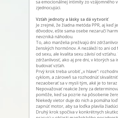
sa emocionálnej intimity zo vzájomného v
zjednocujúci.
Vzťah jednoty a lásky sa dá vytvoriť
Je zrejmé, že žiadna metóda PPR, aj keď 
dôvodov, ešte sama osebe nezaručí harmoni
nevzniká náhodou.
To, ako manželia prežívajú dni zdržanlivost
ženských hormónov. A nezáleží to ani od f
od sexu, ale kvalita sexu závisí od vzťahu.
zdržanlivosť, ako aj pre dni, v ktorých sa
budovať vzťah.
Prvý krok treba urobiť „v hlave": rozhodn
cyklom, a zároveň sa rozhodnúť skvalitni
nezaoberať sa v mysli tým, aké je to tera
Nepovažovať reakcie ženy za determino
pomôže, keď sa pozrie na pôsobenie žens
Niekedy vietor duje do nich a pomáha loďk
zapnúť motor, aby sa loďka plavila žiadú
Druhý krok spočíva v konkrétnych skutkoc
pracujú v oblasti manželského poradenstv