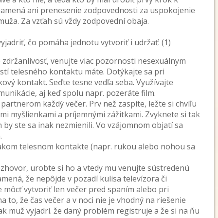
namená ani prenesenie zodpovednosti za uspokojenie
muža. Za vzťah sú vždy zodpovední obaja.
jadriť, čo pomáha jednotu vytvoriť i udržať: (1)
 zdržanlivosť, venujte viac pozornosti nesexuálnym
tí telesného kontaktu máte. Dotýkajte sa pri
ový kontakt. Seďte tesne vedľa seba. Využívajte
unikácie, aj keď spolu napr. pozeráte film.
partnerom každý večer. Prv než zaspíte, ležte si chvíľu
jimi myšlienkami a príjemnými zážitkami. Zvyknete si tak
h by ste sa inak nezmienili. Vo vzájomnom objatí sa
.
ejakom telesnom kontakte (napr. rukou alebo nohou sa
ozhovor, urobte si ho a vtedy mu venujte sústredenú
mená, že nepôjde v pozadí kulisa televízora či
 môcť vytvoriť len večer pred spaním alebo pri
 to, že čas večer a v noci nie je vhodný na riešenie
 muž vyjadrí. že daný problém registruje a že si na ňu