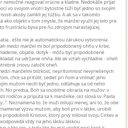
r nemožné reagovať vrúcne a kladne. Nedokáže prijať
oci vo svojom vnútri bytostne túži byť jedno so svojím
osti akoby zamkli jej túžbu. A ak sa v takomto
á ako objekt v tom zmysle, že manžel využil jej telo pre
to frustráciu býva pre ňu zdrojom narastajúcej
atia... ešte nie je automatickou zárukou vytvorenia
vzťah medzi manžel mi bol pripodobnený ohňu v krbe,
ladenie, objatie, dotyk - môžu byť pripodobnené
ikladať na udržanie ohňa. Ale ak vzťah vychladne - oheň
potrebné znovu založiť oheň.
 medzi manželmi blízkosť, neprítomnosť nevyriešených
om, chce sa pritúliť, sedieť pri ňom a vnímať' jeho
ojím mužom necíti byť jedno, odťahuje sa od neho.
och. No predsa, Boh sa osobitne obracia na mužov: v
tí rodičov a pripúta sa k manželke. cez slová sv. Pavla
...". Neznamená to. že muži milujú menej, ani to, že obe
znamenať výzvu mužom, aby boli prví v láske, urobili
a pripodobnili Kristovi, ktorý prvý miloval svoju Cirkev a
 neodpovedá vždy na jeho lásku láskou.
áve a kto nie, a teda kto by mal urobiť prvý krok k