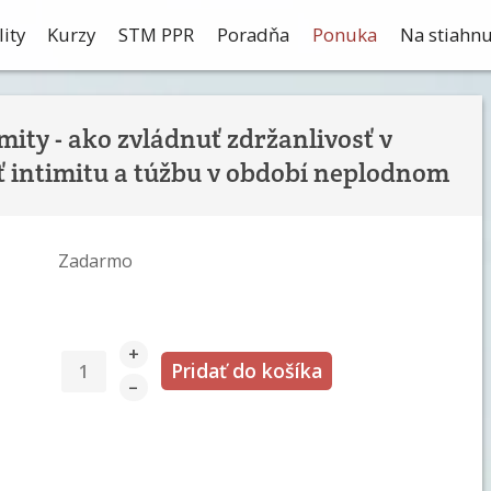
ity
Kurzy
STM PPR
Poradňa
Ponuka
Na stiahnu
ity - ako zvládnuť zdržanlivosť v
 intimitu a túžbu v období neplodnom
Zadarmo
+
–