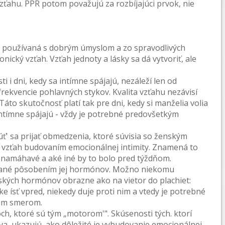
zťahu. PPR potom považujú za rozbíjajúci prvok, nie
je používaná s dobrým úmyslom a zo spravodlivých
cký vzťah. Vzťah jednoty a lásky sa dá vytvoriť, ale
i i dni, kedy sa intímne spájajú, nezáleží len od
rekvencie pohlavných stykov. Kvalita vzťahu nezávisí
 Táto skutočnosť platí tak pre dni, kedy si manželia volia
 intímne spájajú - vždy je potrebné predovšetkým
úť' sa prijať obmedzenia, ktoré súvisia so ženským
ť vzťah budovaním emocionálnej intimity. Znamená to
z namáhavé a aké iné by to bolo pred týždňom.
vané pôsobením jej hormónov. Možno niekomu
kých hormónov obrazne ako na vietor do plachiet:
e ísť vpred, niekedy duje proti nim a vtedy je potrebné
cim smerom.
h, ktoré sú tým „motorom'". Skúsenosti tých. ktorí
a, ukazujú, ako dôležité je vybudovanie emocionálnej