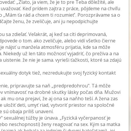
vedať: „Zlato, ja viem, že je to pre Teba dôležité, ale
 uvažovať. Keď prídem zajtra z práce, pôjdeme na chvíľu
o „Mám ťa rád a chcem ti rozumieť'. Porozprávame sa o
čajte ženu, že zveličuje, ani ju nepodpichujte
 sa zdieľať. Veľakrát, aj keď sa cíti deprimovaná,
povede o tom. ako zveličuje, alebo vidí všetko čierne
je nájsť u manžela atmosféru prijatia, kde sa môže
ma. Niekedy už len táto možnosť vyjadriť, čo prežíva a na
istenie. že nie je sama. vyrieši ťažkosti, ktoré sa zdajú
xuálny dotyk tiež, nezredukujte svoj fyzický kontakt
jenie, pripravujte sa naň „pred­predohrou". Tá môže
v vnímavosť na drobné skutky lásky počas dňa. Mužovi
 ak mu ona prejaví, že aj ona sa naňho teší. A žena zas
ložiť deti, umyť riad, vytvoriť priestor na spoločné
e sú obaja príliš unavení.
 sexuálnej túžby je únava. „Fyzická vyčerpanosť je
ebo neschopnosti) ženy reagovať na sex. Kým sa matka
ajmä ak behala za jedným či dvomi batoľatami) -jej