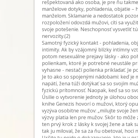
rešpektovaná ako osoba, je pre ňu takme
manželove dotyky, pohladenia, objatie – h
manželom. Sklamanie a nedostatok pozorn
rozpoložení odovzdá mužovi, cíti sa využit
svoje potešenie. Neschopnosť vysvetliť tú
nervozity.(2)
Samotný fyzický kontakt - pohladenia, obj
intimity. Ak by vzájomný blízky intímny 
potom nesexuálne prejavy lásky - ako poh
polienkam, ktoré je potrebné neustále pr
vyhasne - nestačí polienka prikladať. Je 
Je to ako so spojenými nádobami: keď je
napätí, žena túži dotýkať sa so svojím muž
fyzickú prítomnosť. Naopak, keď sa so sv
Úsilie o vytvorenie jednoty je úlohou ob
knihe Genezis hovorí o mužovi, ktorý opus
vyzýva osobitne mužov: „milujte svoje ženy
výzvy platia len pre mužov. Skôr to môže 
ten prvý krok z lásky k svojej žene a tak s
tak ju miloval, že sa za ňu obetoval, hoci
Určite tu nejde o dokazovanie, kto je v pr