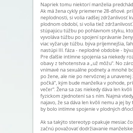
Napriek tomu niektorí manželia predchád
Ak má žena cykly priemerne 28-dňové. príp
neplodnosti, si volia radšej zdržanlivosť kvô
plodnom období, si volia tiež zdržanlivosť
stúpajúcu túžbu po pohlavnom styku, ktor
vyvoláva túžbu po spojení správanie ženy
viac vyžaruje túžbu. býva príjemnejšia, ľah
nastúpi III. fáza - neplodné obdobie - bý
Pre ďalšie intímne spojenia sa niekedy r
obavy z tehotenstva a „už môžu". No záro
vnímavé na sexuálne podnety a mnohé boj
po žene, ale nie po nervóznej a unavenej ž
počká", kým bude manželka v pohode, prí
večer". Žena sa zas niekedy dáva len kvôli 
fyzickom zjednotení sa s ním. Najmä vted
najavo, že sa dáva len kvôli nemu a jej by
by bolo intímne spojenie v plodných dňoc
Ak sa takýto stereotyp opakuje mesiac čo 
začnú považovať dodržiavanie manželskej č