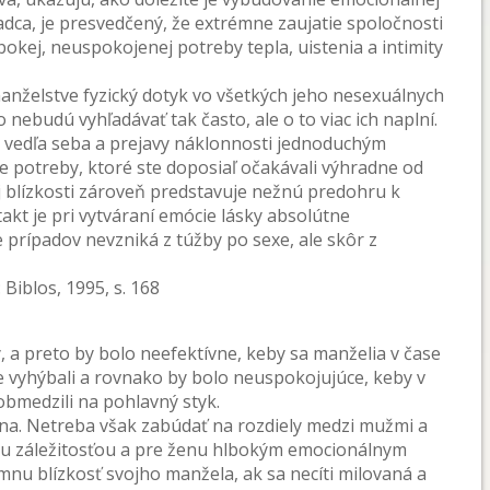
adca, je presvedčený, že extrémne zaujatie spoločnosti
okej, neuspokojenej potreby tepla, uistenia a intimity
 manželstve fyzický dotyk vo všetkých jeho nesexuálnych
nebudú vyhľadávať tak často, ale o to viac ich naplní.
ne vedľa seba a prejavy náklonnosti jednoduchým
potreby, ktoré ste doposiaľ očakávali výhradne od
 blízkosti zároveň predstavuje nežnú predohru k
takt je pri vytváraní emócie lásky absolútne
prípadov nevzniká z túžby po sexe, ale skôr z
 Biblos, 1995, s. 168
, a preto by bolo neefektívne, keby sa manželia v čase
e vyhýbali a rovnako by bolo neuspokojujúce, keby v
obmedzili na pohlavný styk.
ena. Netreba však zabúdať na rozdiely medzi mužmi a
kou záležitosťou a pre ženu hlbokým emocionálnym
ímnu blízkosť svojho manžela, ak sa necíti milovaná a