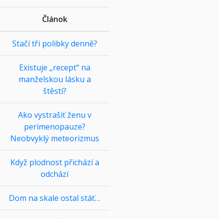
Článok
Stačí tři polibky denně?
Existuje „recept“ na
manželskou lásku a
štěstí?
Ako vystrašiť ženu v
perimenopauze?
Neobvyklý meteorizmus
Když plodnost přichází a
odchází
Dom na skale ostal stáť…