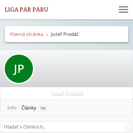
LIGA PÁR PÁRU
Hlavná stránka
Jozef Predáč
JP
Jozef Predáč
More
Info
Články
706