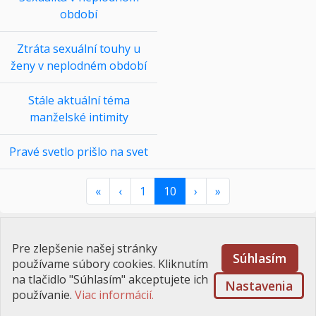
období
Ztráta sexuální touhy u
ženy v neplodném období
Stále aktuální téma
manželské intimity
Pravé svetlo prišlo na svet
«
‹
1
10
›
»
Powered by Community Builder
Pre zlepšenie našej stránky
Súhlasím
používame súbory cookies. Kliknutím
na tlačidlo "Súhlasím" akceptujete ich
Úvod
\
Kontakt
\
Ponuka
\
Cookies
Nastavenia
používanie.
Viac informácií.
© Liga pár páru v SR