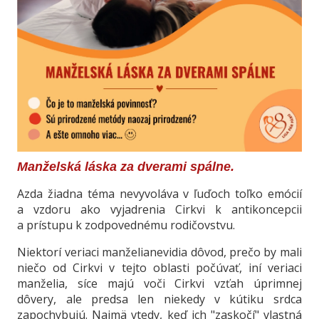
Manželská láska za dverami spálne.
Azda žiadna téma nevyvoláva v ľuďoch toľko emócií
a vzdoru ako vyjadrenia Cirkvi k antikoncepcii
a prístupu k zodpovednému rodičovstvu.
Niektorí veriaci manželianevidia dôvod, prečo by mali
niečo od Cirkvi v tejto oblasti počúvať, iní veriaci
manželia, síce majú voči Cirkvi vzťah úprimnej
dôvery, ale predsa len niekedy v kútiku srdca
zapochybujú. Najmä vtedy, keď ich "zaskočí" vlastná