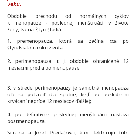
veku.
Obdobie prechodu od normálnych cyklov
k menopauze - poslednej menštruácii v živote
ženy, tvoria štyri štádiá:
1. premenopauza, ktorá sa začína cca po
štyridsiatom roku života;
2. perimenopauza, t. j. obdobie ohraničené 12
mesiacmi pred a po menopauze;
3. v strede perimenopauzy je samotná menopauza
(dá sa potvrdiť iba spätne, keď po poslednom
krvácaní nepríde 12 mesiacov ďalšie);
4. po definitívne poslednej menštruácii nastáva
postmenopauza.
Simona a Jozef Predáčovci, ktorí lektorujú túto