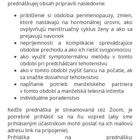
prednáškujej obsah pripravili nasledovne:
priblíženie si obdobia perimenopauzy, zmien,
ktoré nastávajú na hormonálnej úrovni, ako
ovplyvňujú menštruačný cyklus ženy a ako sa
prejavujú navonok
nepríjemnosti a komplikácie sprevádzajúce
obdobie prechodu a ako ich riešiť svojpomocou
ako využiť symptotermálnu metódu v tomto
období pri predchádzaní tehotenstvu
ako v tomto období zvýšiť šancu na počatie, ak
sa snažíte dosiahnuť tehotenstvo
napĺňanie potrieb manželského partnera
v tomto období a manželská telesná intimita
individuálne poradenstvo
Keďže prednáška je streamovaná cez Zoom, je
potrebné
prihlásiť sa na ňu vopred (aby sme
prihláseným účastníkom mohli poslať na ich mailovú
adresu link na pripojenie).
Prihláška na prednášku
: