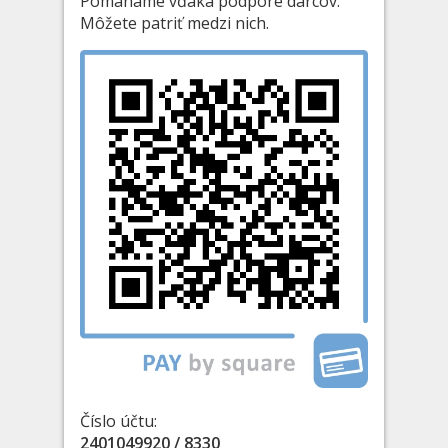
Pomáhame vďaka podpore darcov.
Môžete patriť medzi nich.
Číslo účtu:
2401049920 / 8330