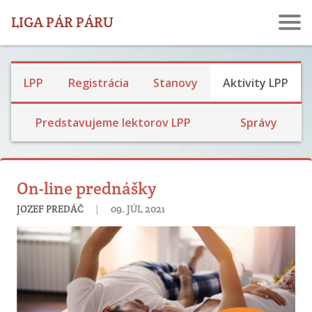
LIGA PÁR PÁRU
Ochrana osobných údajov
LPP
Registrácia
Stanovy
Aktivity LPP
Dve percentá
Predstavujeme lektorov LPP
Správy
On-line prednášky
|
JOZEF PREDÁČ
09. JÚL 2021