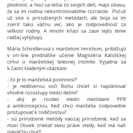
plodnosť, a hoci sa tešia zo svojich detí, majú obavu,
že sa im rodina nekontrolovateľne rozrastie. Počuli
už síce o prirodzených metódach, ale boja sa im
zveriť takú vážnu vec, ako je zodpovednosť za
veľkosť rodiny. A mnohí kňazi sa zase tejto téme
radšej vyhýbajú.
Mária Schindlerová s manželom Imrichom, približujú
v on-line prednáške učenie Magistéria Katolíckej
cirkvi o manželskej telesnej intimite. Vyjadria sa
k často kladeným otázkam:
- čo je to manželská povinnosť?
- je nedôverou voči Bohu chcieť si naplánovať
vhodné rozostupy medzi deťmi?
- aký je rozdiel medzi metódami PPR
a antikoncepciou, keď chcú manželia zodpovedne
pristupovať k rodičovstvu?
- sú prirodzené metódy naozaj prirodzené, keď sa
musí človek zriekať sexu práve vtedy, keď má naň
najväčšiu chuť?