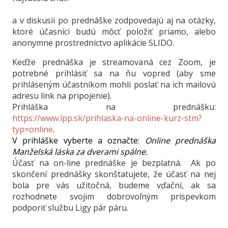
a v diskusii po prednáške zodpovedajú aj na otázky,
ktoré účasníci budú môcť položiť priamo, alebo
anonymne prostredníctvo aplikácie SLIDO.
Keďže prednáška je streamovaná cez Zoom, je
potrebné
prihlásiť sa na ňu vopred (aby sme
prihláseným účastníkom mohli poslať na ich mailovú
adresu link na pripojenie).
Prihláška na prednášku
:
https://www.lpp.sk/prihlaska-na-online-kurz-stm?
typ=online
.
V prihláške vyberte a označte:
Online prednáška
Manželská láska za dverami spálne.
Účasť na on-line prednáške je bezplatná. Ak po
skončení prednášky skonštatujete, že účasť na nej
bola pre vás užitočná, budeme vďační, ak sa
rozhodnete svojim dobrovoľným príspevkom
podporiť službu Ligy pár páru.