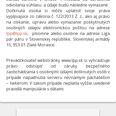
odvolania súhlasu a údaje budú následne vymazané.
Dotknutá osoba si môže uplatniť svoje práva
vyplývajúce zo zákona č. 122/2013 Z. z., ako aj právo
na získanie, úpravu alebo vymazanie poskytnutých
osobných údajov elektronickou poštou na adrese
lpp@lpp.sk
, písomne alebo osobne na adrese Liga
pár páru v Slovenskej republike, Slovenskej armády
15, 953 01 Zlaté Moravce.
Prevádzkovateľ webstránky www.lpp.sk si vyhradzuje
právo odstúpiť od záruky bezpečného
zaobchádzania s osobnými údajmi dotknutých osôb v
prípade napadnutia serveru neznámym páchateľom
– hekerom. V takom prípade neplatia vyššie uvedené
pravidlá manipulácie s dátami.