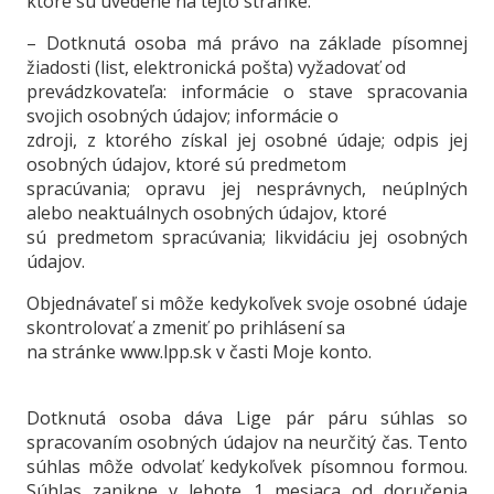
ktoré sú uvedené na tejto stránke.
– Dotknutá osoba má právo na základe písomnej
žiadosti (list, elektronická pošta) vyžadovať od
prevádzkovateľa: informácie o stave spracovania
svojich osobných údajov; informácie o
zdroji, z ktorého získal jej osobné údaje; odpis jej
osobných údajov, ktoré sú predmetom
spracúvania; opravu jej nesprávnych, neúplných
alebo neaktuálnych osobných údajov, ktoré
sú predmetom spracúvania; likvidáciu jej osobných
údajov.
Objednávateľ si môže kedykoľvek svoje osobné údaje
skontrolovať a zmeniť po prihlásení sa
na stránke www.lpp.sk v časti Moje konto.
Dotknutá osoba dáva Lige pár páru súhlas so
spracovaním osobných údajov na neurčitý čas. Tento
súhlas môže odvolať kedykoľvek písomnou formou.
Súhlas zanikne v lehote 1 mesiaca od doručenia