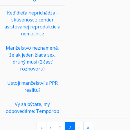
Keď dieťa neprichádza -
skúsenosť z centier
asistovanej reprodukcie a
nemocnice
Manželstvo neznamená,
že ak jeden žiada sex,
druhý musí (2.časť
rozhovoru)
Ustojí manželství s PPR
realitu?
Vy sa pýtate, my
odpovedáme: Tempdrop
«
‹
1
7
›
»