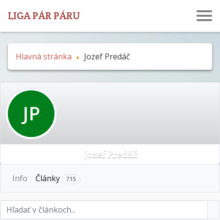
LIGA PÁR PÁRU
Hlavná stránka
Jozef Predáč
JP
Jozef Predáč
More
Info
Články
715