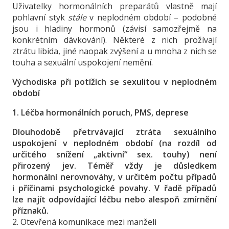
Uživatelky hormonálních preparátů vlastně mají
pohlavní styk
stále
v neplodném období – podobné
jsou i hladiny hormonů (závisí samozřejmě na
konkrétním dávkování). Některé z nich prožívají
ztrátu libida, jiné naopak zvýšení a u mnoha z nich se
touha a sexuální uspokojení nemění.
Východiska při potížích se sexulitou v neplodném
období
1. Léčba hormonálních poruch, PMS, deprese
Dlouhodobě přetrvávající ztráta sexuálního
uspokojení v neplodném období (na rozdíl od
určitého snížení „aktivní“ sex. touhy) není
přirozený jev. Téměř vždy je důsledkem
hormonální nerovnováhy, v určitém počtu případů
i příčinami psychologické povahy. V řadě případů
lze najít odpovídající léčbu nebo alespoň zmírnění
příznaků.
2. Otevřená komunikace mezi manželi