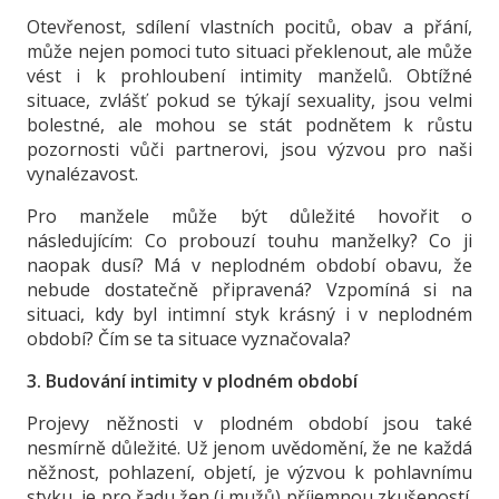
Otevřenost, sdílení vlastních pocitů, obav a přání,
může nejen pomoci tuto situaci překlenout, ale může
vést i k prohloubení intimity manželů. Obtížné
situace, zvlášť pokud se týkají sexuality, jsou velmi
bolestné, ale mohou se stát podnětem k růstu
pozornosti vůči partnerovi, jsou výzvou pro naši
vynalézavost.
Pro manžele může být důležité hovořit o
následujícím: Co probouzí touhu manželky? Co ji
naopak dusí? Má v neplodném období obavu, že
nebude dostatečně připravená? Vzpomíná si na
situaci, kdy byl intimní styk krásný i v neplodném
období? Čím se ta situace vyznačovala?
3. Budování intimity v plodném období
Projevy něžnosti v plodném období jsou také
nesmírně důležité. Už jenom uvědomění, že ne každá
něžnost, pohlazení, objetí, je výzvou k pohlavnímu
styku, je pro řadu žen (i mužů) příjemnou zkušeností.