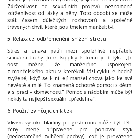
Zdrženlivost od sexuálních projevů neznamená
zdrženlivost od lásky a něhy. Toto období se může
stát časem důležitých rozhovorů a společně
trávených chvil, které jsou tmelem manželství.
5. Relaxace, odbřemenění, snížení stresu
Stres a únava patří mezi spolehlivé nepřátele
sexuální touhy. John Kippley k tomu podotýká: „Je
dost možné, že manželčino uspokojení
z manželského aktu v kterékoli fázi cyklu je hodně
zvýšené, když se k ní její manžel chová jako ke své
nevěstě a milé. To znamená ochotně pomoci s dětmi
a s prací v domácnosti.“ Pomoc s nádobím může být
někdy ta nejlepší sexuální „předehra“.
6. Použití zvlhčujících látek
Vlivem vysoké hladiny progesteronu může být tělo
ženy méně připravené pro pohlavní styk
(nedostatečné zvlhčení pochvy), což je provázeno