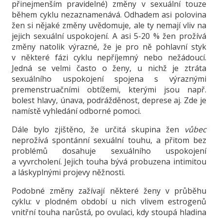
přinejmenším pravidelné) změny v sexuální touze
během cyklu nezaznamenává. Odhadem asi polovina
žen si nějaké změny uvědomuje, ale ty nemají vliv na
jejich sexuální uspokojení. A asi 5-20 % žen prožívá
změny natolik výrazné, že je pro ně pohlavní styk
v některé fázi cyklu nepříjemný nebo nežádoucí.
Jedná se velmi často o ženy, u nichž je ztráta
sexuálního uspokojení spojena s výraznými
premenstruačními obtížemi, kterými jsou např.
bolest hlavy, únava, podrážděnost, deprese aj. Zde je
namístě vyhledání odborné pomoci.
Dále bylo zjištěno, že určitá skupina žen
vůbec
neprožívá spontánní sexuální touhu, a přitom bez
problémů dosahuje sexuálního uspokojení
a vyvrcholení. Jejich touha bývá probuzena intimitou
a láskyplnými projevy něžnosti.
Podobné změny zažívají některé ženy v průběhu
cyklu: v plodném období u nich vlivem estrogenů
vnitřní touha narůstá, po ovulaci, kdy stoupá hladina