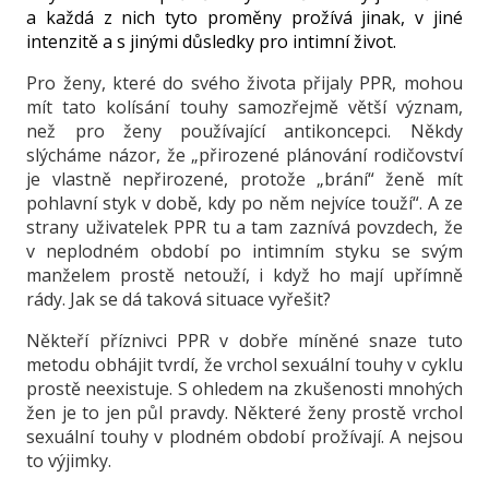
a každá z nich tyto proměny prožívá jinak, v jiné
intenzitě a s jinými důsledky pro intimní život.
Pro ženy, které do svého života přijaly PPR, mohou
mít tato kolísání touhy samozřejmě větší význam,
než pro ženy používající antikoncepci. Někdy
slýcháme názor, že „přirozené plánování rodičovství
je vlastně nepřirozené, protože „brání“ ženě mít
pohlavní styk v době, kdy po něm nejvíce touží“. A ze
strany uživatelek PPR tu a tam zaznívá povzdech, že
v neplodném období po intimním styku se svým
manželem prostě netouží, i když ho mají upřímně
rády. Jak se dá taková situace vyřešit?
Někteří příznivci PPR v dobře míněné snaze tuto
metodu obhájit tvrdí, že vrchol sexuální touhy v cyklu
prostě neexistuje. S ohledem na zkušenosti mnohých
žen je to jen půl pravdy. Některé ženy prostě vrchol
sexuální touhy v plodném období prožívají. A nejsou
to výjimky.