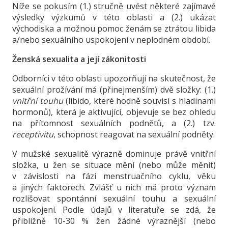
Níže se pokusím (1.) stručně uvést některé zajímavé
výsledky výzkumů v této oblasti a (2.) ukázat
východiska a možnou pomoc ženám se ztrátou libida
a/nebo sexuálního uspokojení v neplodném období.
Ženská sexualita a její zákonitosti
Odborníci v této oblasti upozorňují na skutečnost, že
sexuální prožívání má (přinejmenším) dvě složky: (1.)
vnitřní touhu
(libido, které hodně souvisí s hladinami
hormonů), která je aktivující, objevuje se bez ohledu
na přítomnost sexuálních podnětů, a (2.) tzv.
receptivitu
, schopnost reagovat na sexuální podněty.
V mužské sexualitě výrazně dominuje právě vnitřní
složka, u žen se situace mění (nebo může měnit)
v závislosti na fázi menstruačního cyklu, věku
a jiných faktorech. Zvlášť u nich má proto význam
rozlišovat spontánní sexuální touhu a sexuální
uspokojení. Podle údajů v literatuře se zdá, že
přibližně 10-30 % žen žádné výraznější (nebo