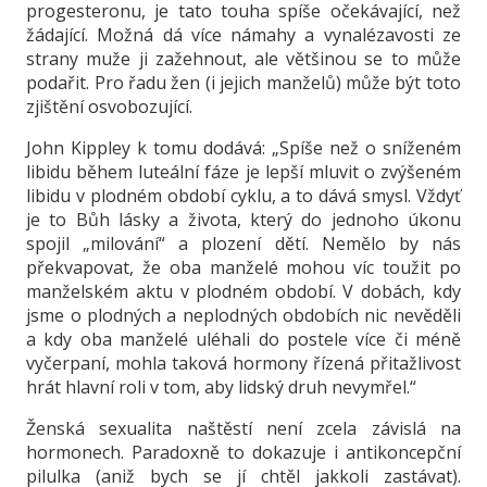
progesteronu, je tato touha spíše očekávající, než
žádající. Možná dá více námahy a vynalézavosti ze
strany muže ji zažehnout, ale většinou se to může
podařit. Pro řadu žen (i jejich manželů) může být toto
zjištění osvobozující.
John Kippley k tomu dodává: „Spíše než o sníženém
libidu během luteální fáze je lepší mluvit o zvýšeném
libidu v plodném období cyklu, a to dává smysl. Vždyť
je to Bůh lásky a života, který do jednoho úkonu
spojil „milování“ a plození dětí. Nemělo by nás
překvapovat, že oba manželé mohou víc toužit po
manželském aktu v plodném období. V dobách, kdy
jsme o plodných a neplodných obdobích nic nevěděli
a kdy oba manželé uléhali do postele více či méně
vyčerpaní, mohla taková hormony řízená přitažlivost
hrát hlavní roli v tom, aby lidský druh nevymřel.“
Ženská sexualita naštěstí není zcela závislá na
hormonech. Paradoxně to dokazuje i antikoncepční
pilulka (aniž bych se jí chtěl jakkoli zastávat).