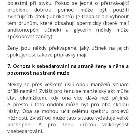
bolestmi při styku. Pokud se jedná o přetrvávající
problém, dobrou pomocí může být použití
zvlhčujících látek (lubrikantů). Je třeba se ale vyhnout
těm druhům, které obsahují spermicidy (které mají
antikoncepční účinek) a glycerin (někdy může
způsobovat záněty).
Ženy jsou někdy překvapené, jaký účinek na jejich
spokojenost takové přípravky mají.
7. Ochota k sebedarování na straně ženy a něha a
pozornost na straně muže
Někdy se přes veškeré úsilí obou manželů situace
příliš nemění. Zvlášť pro ženu se manželský akt může
stát okamžikem, kdy ona více dává než přijímá.
A přesto i toto období může být pro oba školou
lásky. Oba se mohou učit celému spektru projevů
něžnosti. Zvlášť od muže tato situace vyžaduje velké
pochopení. A pro ženu určitou velkorysost
v sebedarování.