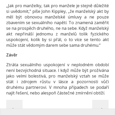
„Jak pro manželky, tak pro manžele je stejně důležité
si uvědomit,“ píše John Kippley, „že manželský akt by
měl být obnovou manželské úmluvy a ne pouze
zbavením se sexuálního napětí. To znamená zaměřit
se na prospěch druhého, ne na sebe. Když manželský
akt nepřináší jednomu z manželů tolik fyzického
uspokojení, kolik by si přál, o to více se tento akt
může stát vědomým darem sebe sama druhému.“
Závěr
Ztráta sexuálního uspokojení v neplodném období
není bezvýchodná situace. I když může být prožívána
jako velmi bolestivá, pro manželský vztah se může
stát i zdrojem růstu v lásce a pozornosti vůči
druhému partnerovi. V mnoha případech se podaří
najít řešení, nebo alespoň částečné zmírnění obtíží.
←
→