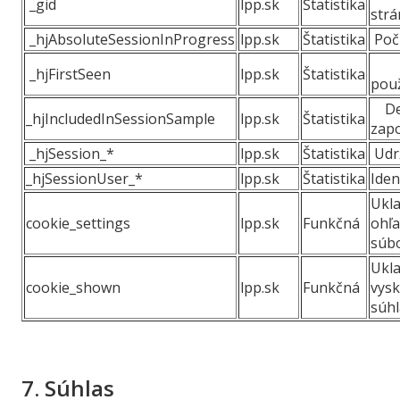
_gid
lpp.sk
Štatistika
strá
_hjAbsoluteSessionInProgress
lpp.sk
Štatistika
Počí
Id
_hjFirstSeen
lpp.sk
Štatistika
použ
Def
_hjIncludedInSessionSample
lpp.sk
Štatistika
zapo
_hjSession_*
lpp.sk
Štatistika
Udrž
_hjSessionUser_*
lpp.sk
Štatistika
Iden
Ukl
cookie_settings
lpp.sk
Funkčná
ohľ
súb
Ukla
cookie_shown
lpp.sk
Funkčná
vy
súhl
7. Súhlas