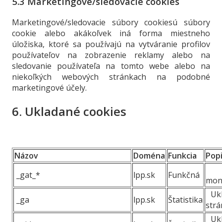
5.3 Marketingové/sledovacie cookies
Marketingové/sledovacie súbory cookiesú súbory
cookie alebo akákoľvek iná forma miestneho
úložiska, ktoré sa používajú na vytváranie profilov
používateľov na zobrazenie reklamy alebo na
sledovanie používateľa na tomto webe alebo na
niekoľkých webových stránkach na podobné
marketingové účely.
6. Ukladané cookies
Názov
Doména
Funkcia
Pop
Za
_gat_*
lpp.sk
Funkčná
moni
Ukl
_ga
lpp.sk
Štatistika
strá
Ukl