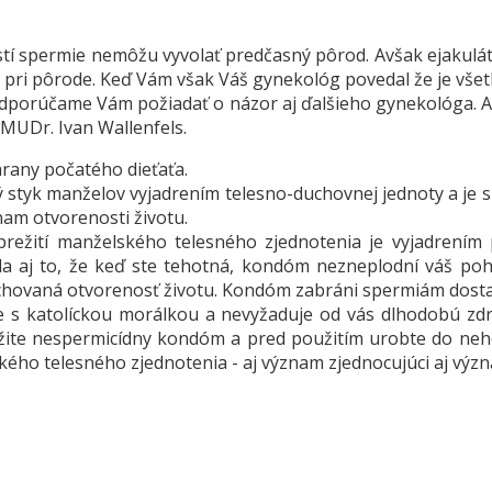
tí spermie nemôžu vyvolať predčasný pôrod. Avšak ejakulát 
aj pri pôrode. Keď Vám však Váš gynekológ povedal že je vše
 odporúčame Vám požiadať o názor aj ďalšieho gynekológa. Ak
 MUDr. Ivan Wallenfels.
rany počatého dieťaťa.
vný styk manželov vyjadrením telesno-duchovnej jednoty a 
nam otvorenosti životu.
žití manželského telesného zjednotenia je vyjadrením prež
da aj to, že keď ste tehotná, kondóm nezneplodní váš pohl
hovaná otvorenosť životu. Kondóm zabráni spermiám dostať
lade s katolíckou morálkou a nevyžaduje od vás dlhodobú zd
žite nespermicídny kondóm a pred použitím urobte do neho 
ého telesného zjednotenia - aj význam zjednocujúci aj význ