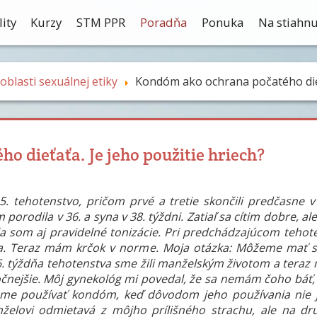
ity
Kurzy
STM PPR
Poradňa
Ponuka
Na stiahnu
blasti sexuálnej etiky
Kondóm ako ochrana počatého dieťa
 dieťaťa. Je jeho použitie hriech?
5. tehotenstvo, pričom prvé a tretie skončili predčasne v
orodila v 36. a syna v 38. týždni. Zatiaľ sa cítim dobre, al
a som aj pravidelné tonizácie. Pri predchádzajúcom tehote
dňa. Teraz mám krčok v norme. Moja otázka: Môžeme mať 
6. týždňa tehotenstva sme žili manželským životom a teraz
očnejšie. Môj gynekológ mi povedal, že sa nemám čoho báť,
me používať kondóm, keď dôvodom jeho používania nie je
želovi odmietavá z môjho prílišného strachu, ale na d