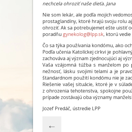
nechcela ohroziť naše dieťa. Jana
Nie som lekár, ale podľa mojich vedomos
prostaglandíny, ktoré hrajú svoju rolu 
ohroziť. Ak sa potrebujemet ešte uistiť
poradňu
gynekolog@lpp.sk
, ktorú vedie
Čo sa týka používania kondómu, ako och
Podľa učenia Katolíckej cirkvi je pohla
zachováva aj význam zjednocujúci aj výz
Vaša vzájomná túžba s manželom po pre
nežnosť, lásku svojimi telami a je prav
štandardnom použití kondómu nie je zac
Riešenie vašej situácie, ktoré je v sú
z ohrozenia tehotenstva, spokojne pou
prípade zostávajú oba významy manželsk
Jozef Predáč, ústredie LPP
←