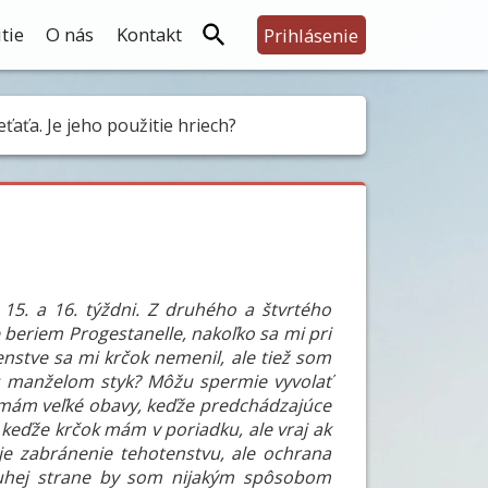
tie
O nás
Kontakt
Prihlásenie
ťa. Je jeho použitie hriech?
 15. a 16. týždni. Z druhého a štvrtého
e beriem Progestanelle, nakoľko sa mi pri
nstve sa mi krčok nemenil, ale tiež som
s manželom styk? Môžu spermie vyvolať
 mám veľké obavy, keďže predchádzajúce
 keďže krčok mám v poriadku, ale vraj ak
 zabránenie tehotenstvu, ale ochrana
ruhej strane by som nijakým spôsobom