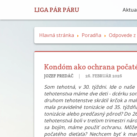
LIGA PÁR PÁRU
Aktual
Hlavná stránka
Poradňa
Odpovede z o
Kondóm ako ochrana počatého
|
JOZEF PREDÁČ
26. FEBRUÁR 2026
Som tehotná, v 30. týždni. Ide o naše 
tehotenstva máme dve deti - dcérku som p
druhom tehotenstve skrátil krčok a mal
mala pravidelné tonizácie od 35. týž
tonizácie alebo predčasný pôrod? Do 2
tehotenstvá boli v treťom trimestri nár
sa bojím, máme použiť ochranu. Môže
počatého dieťaťa? Nechcem byť k man