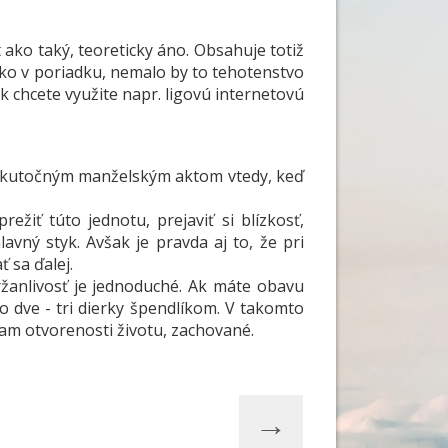
ako taký, teoreticky áno. Obsahuje totiž
tko v poriadku, nemalo by to tehotenstvo
 chcete využite napr. ligovú internetovú
je skutočným manželským aktom vtedy, keď
iť túto jednotu, prejaviť si blízkosť,
avný styk. Avšak je pravda aj to, že pri
 sa ďalej.
ržanlivosť je jednoduché. Ak máte obavu
dve - tri dierky špendlíkom. V takomto
am otvorenosti životu, zachované.
→