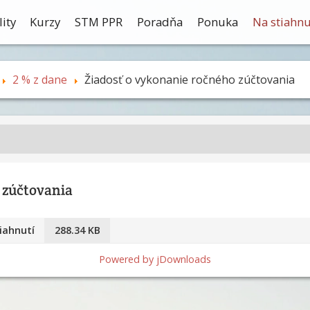
ity
Kurzy
STM PPR
Poradňa
Ponuka
Na stiahnu
2 % z dane
Žiadosť o vykonanie ročného zúčtovania
 zúčtovania
iahnutí
288.34 KB
Powered by jDownloads