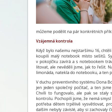
můžeme podělit na pár konkrétních příkl
Vzájemná kontrola
Když bylo našemu nejstaršímu 16, chtěli 
koupili malý notebook místo sešitů. Syn
v pokojíčku zavírá a s notebookem trá
litovat, ale nevěděli jsme, jak to řešit.
limonáda, natekla do notebooku, a ten p
V duchu preventivního systému Dona Bos
jen jeden společný počítač, a ten jsme
Chvíli to fungovalo, ale pak se staly
kontrolu. Pochopili jsme, že nemá smysl 
potřeba dětem trpělivě vysvětlovat, pro
dalším nebyly závislé, aby si zachovaly 