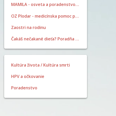
MAMILA - osveta a poradenstvo pri dojčení
OZ Plodar - medicínska pomoc pri neplodnosti
Zaostri na rodinu
Čakáš nečakané dieťa? Poradňa pre ženy a dievčatá
Kultúra života / Kultúra smrti
HPV a očkovanie
Poradenstvo