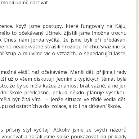
 mohli úplně darovat.
ozence. Když jsme postupy, které fungovaly na Káju,
ělo to očekávaný účinek. Zjistili jsme (možná trochu
up. Dnes nám Jenda vyčítá, že jsme byli při předávání
sme ho neadekvátně strašili hrozbou hříchu. Snažíme se
řístup a mluvíme víc o vztazích, o sebedarující lásce,
 možná větší, než očekáváme. Menší děti přijímají rady
tší už o všem diskutují. Jedním z typických témat byla
asto, že by se měla každá známost brát vážně, a ne jen
ední škole předčasné, pokud někdo plánuje vysokou.
ěla být žitá víra. – Jenže situace ve třídě vedla děti
od ostatních a do izolace, a to i na církevní škole.
 přísný styl vyčítají. Ačkoliv jsme ze svých názorů
or vnucovat a začali jsme spíše poukazovat na příklady