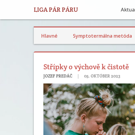
LIGA PÁR PÁRU
Aktual
Plodnosť a STM pozorovanie
Príspevky o bazálnej teplote
Výživa a reprodukčné zdravie
Hlavné
Symptotermálna metóda
Střípky o výchově k čistotě
|
JOZEF PREDÁČ
05. OKTÓBER 2023