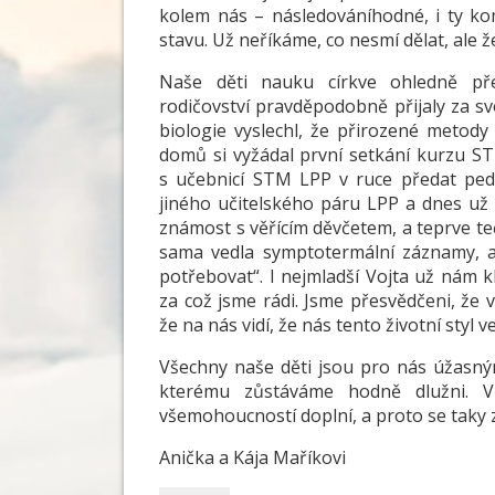
kolem nás – následováníhodné, i ty k
stavu. Už neříkáme, co nesmí dělat, ale ž
Naše děti nauku církve ohledně př
rodičovství pravděpodobně přijaly za svo
biologie vyslechl, že přirozené metody
domů si vyžádal první setkání kurzu ST
s učebnicí STM LPP v ruce předat peda
jiného učitelského páru LPP a dnes už
známost s věřícím děvčetem, a teprve teď
sama vedla symptotermální záznamy, a
potřebovat“. I nejmladší Vojta už nám 
za což jsme rádi. Jsme přesvědčeni, že
že na nás vidí, že nás tento životní styl 
Všechny naše děti jsou pro nás úžasný
kterému zůstáváme hodně dlužni. 
všemohoucností doplní, a proto se taky 
Anička a Kája Maříkovi