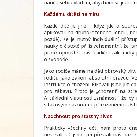
naučit sebeovládání, abychom se jednou
Každému dítěti na míru
Každé dítě je jiné, i když jde o sour
aplikovali na druhorozeného Jendu, nem
pozdě), že je nutný individuální příst
nauky o čistotě příliš vehementní, že j
proto opouštět náš tradiční zákonický p
o svobodě.
Jako rodiče máme na děti obrovský vliv,
rodičů jako zákon, absolutní pravdu. Vě
instrukce o chození. Říkávali jsme jim č
pro zábavu. Proto je „chození“ na stř
A základní vlastností „známosti“ že by m
s takovým názorem k přirozenému odstupu 
Nadchnout pro šťastný život
Prakticky všechny děti nám proto dnes
neslevili, už jsme jim přestali náš náz