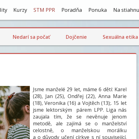
ity
Kurzy
STM PPR
Poradňa
Ponuka
Na stiahnu
Ekologické dojčenie
Dojčenie a návrat plodnosti
Laktačná kríza
Skúsenosti s dojčením
Nedarí sa počať
Dojčenie
Sexuálna etika
Jsme manželé 29 let, máme 6 dětí: Karel
(28), Jan (25), Ondřej (22), Anna Marie
(18), Veronika (16) a Vojtěch (13);. 15 let
jsme lektorským párem LPP. Liga nás
zaujala tím, že se nevěnuje jenom
metodě, ale zajímá se o manželství
celostně, o manželskou morálku
a o důvody učení církve s ní související.