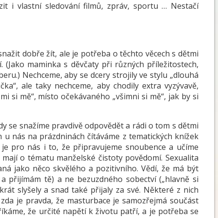
t i vlastní sledování filmů, zpráv, sportu … Nestačí
ažit dobře žít, ale je potřeba o těchto věcech s dětmi
í. (Jako maminka s děvčaty při různých příležitostech,
eru.) Nechceme, aby se dcery strojily ve stylu „dlouhá
ička“, ale taky nechceme, aby chodily extra vyzývavě,
mi si mě“, místo očekávaného „všimni si mě“, jak by si
vždy se snažíme pravdivě odpovědět a rádi o tom s dětmi
em u nás na prázdninách čítáváme z tematických knížek
u je pro nás i to, že připravujeme snoubence a učíme
a mají o tématu manželské čistoty povědomí. Sexualita
aná jako něco skvělého a pozitivního. Vědí, že má být
 přijímám tě) a ne bezuzdného sobectví („hlavně si
krát slyšely a snad také přijaly za své. Některé z nich
ou, zda je pravda, že masturbace je samozřejmá součást
říkáme, že určité napětí k životu patří, a je potřeba se