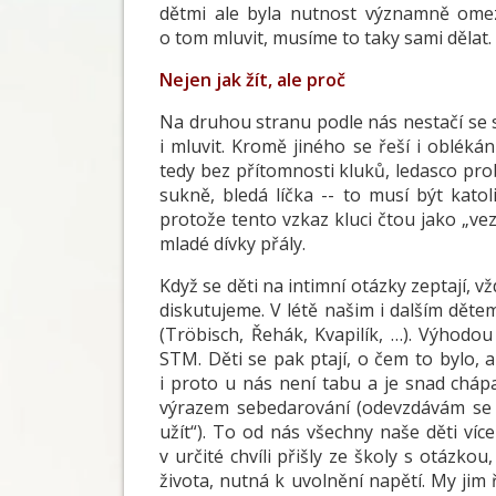
dětmi ale byla nutnost významně omezi
o tom mluvit, musíme to taky sami dělat.
Nejen jak žít, ale proč
Na druhou stranu podle nás nestačí se sn
i mluvit. Kromě jiného se řeší i oblékán
tedy bez přítomnosti kluků, ledasco prob
sukně, bledá líčka -- to musí být katol
protože tento vzkaz kluci čtou jako „vez
mladé dívky přály.
Když se děti na intimní otázky zeptají, 
diskutujeme. V létě našim i dalším dět
(Tröbisch, Řehák, Kvapilík, …). Výhodo
STM. Děti se pak ptají, o čem to bylo, 
i proto u nás není tabu a je snad cháp
výrazem sebedarování (odevzdávám se a
užít“). To od nás všechny naše děti více
v určité chvíli přišly ze školy s otázk
života, nutná k uvolnění napětí. My jim 