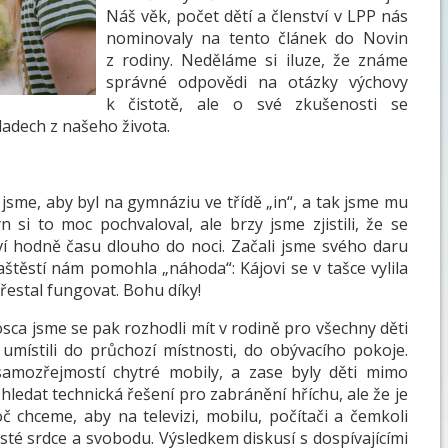
Náš věk, počet dětí a členství v LPP nás
nominovaly na tento článek do Novin
z rodiny. Neděláme si iluze, že známe
správné odpovědi na otázky výchovy
k čistotě, ale o své zkušenosti se
adech z našeho života.
jsme, aby byl na gymnáziu ve třídě „in“, a tak jsme mu
 si to moc pochvaloval, ale brzy jsme zjistili, že se
ví hodně času dlouho do noci. Začali jsme svého daru
 Naštěstí nám pomohla „náhoda“: Kájovi se v tašce vylila
řestal fungovat. Bohu díky!
ca jsme se pak rozhodli mít v rodině pro všechny děti
 umístili do průchozí místnosti, do obývacího pokoje.
 samozřejmostí chytré mobily, a zase byly děti mimo
hledat technická řešení pro zabránění hříchu, ale že je
č chceme, aby na televizi, mobilu, počítači a čemkoli
čisté srdce a svobodu. Výsledkem diskusí s dospívajícími