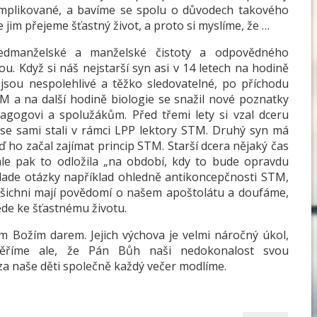
omplikované, a bavíme se spolu o důvodech takového
e jim přejeme šťastný život, a proto si myslíme, že …
edmanželské a manželské čistoty a odpovědného
u. Když si náš nejstarší syn asi v 14 letech na hodině
 jsou nespolehlivé a těžko sledovatelné, po příchodu
M a na další hodině biologie se snažil nové poznatky
gogovi a spolužákům. Před třemi lety si vzal dceru
 se sami stali v rámci LPP lektory STM. Druhý syn má
 ho začal zajímat princip STM. Starší dcera nějaký čas
le pak to odložila „na období, kdy to bude opravdu
klade otázky například ohledně antikoncepčnosti STM,
 všichni mají povědomí o našem apoštolátu a doufáme,
vede ke šťastnému životu.
m Božím darem. Jejich výchova je velmi náročný úkol,
Věříme ale, že Pán Bůh naši nedokonalost svou
za naše děti společně každý večer modlíme.