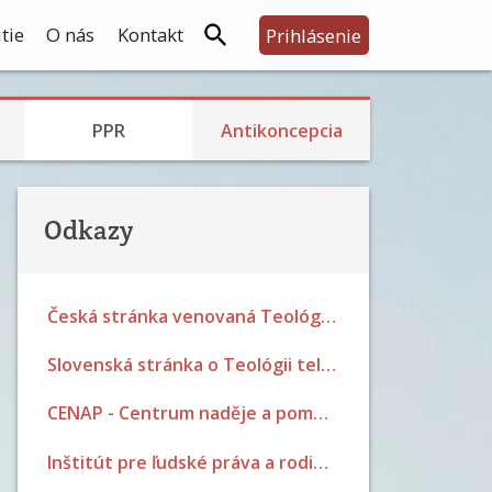
tie
O nás
Kontakt
Prihlásenie
Skúsenosti s PPR
Rodina, prijatie detí a výchova
Bariérová a prerušovaný styk
Skúsenosti s hormonálkou a potratovou tabletkou
Skúsenosti so sterilizáciou
PPR
Antikoncepcia
Odkazy
Česká stránka venovaná Teológii tela Jána Pavla II.
Slovenská stránka o Teológii tela Jána Pavla II.
CENAP - Centrum naděje a pomoci Brno
Inštitút pre ľudské práva a rodinnú politiku